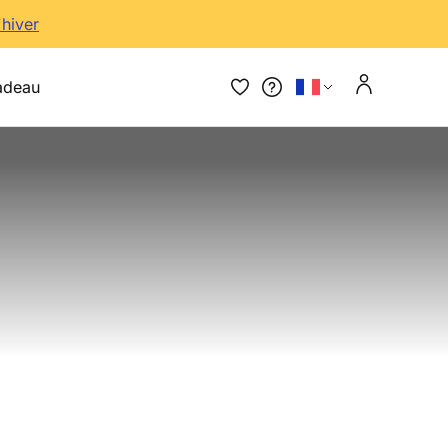
'hiver
adeau