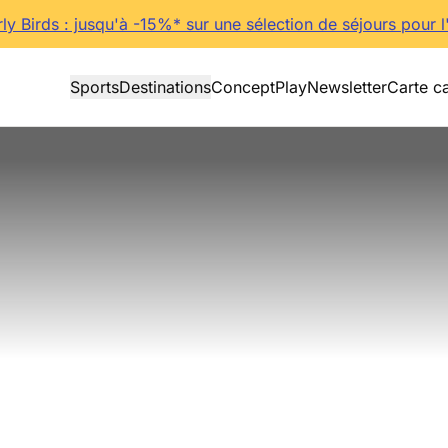
rly Birds : jusqu'à -15%* sur une sélection de séjours pour l
Sports
Destinations
Concept
Play
Newsletter
Carte c