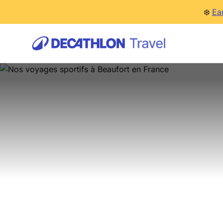
❄️
Ea