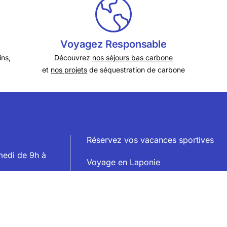
Voyagez Responsable
ins,
Découvrez
nos séjours bas carbone
et
nos projets
de séquestration de carbone
Réservez vos vacances sportives
medi de 9h à
Voyage en Laponie
Week end sportif et courts séjours
Rejoindre un groupe de voyageurs