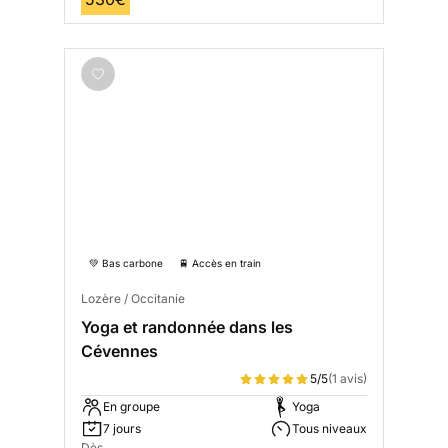
💚 Bas carbone
🚆 Accès en train
Lozère / Occitanie
Yoga et randonnée dans les
Cévennes
5/5
(1 avis)
En groupe
Yoga
7 jours
Tous niveaux
Dès