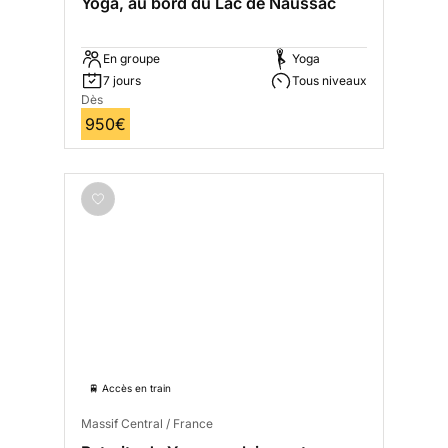
Yoga, au bord du Lac de Naussac
En groupe
Yoga
7 jours
Tous niveaux
Dès
950€
🚆 Accès en train
Massif Central / France