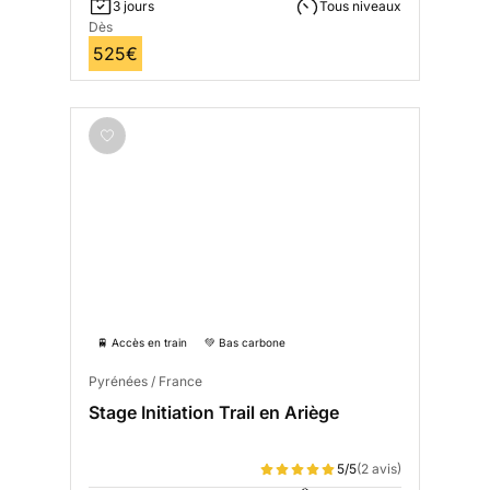
3 jours
Tous niveaux
Dès
525€
🚆 Accès en train
💚 Bas carbone
Pyrénées / France
Stage Initiation Trail en Ariège
5/5
(2 avis)