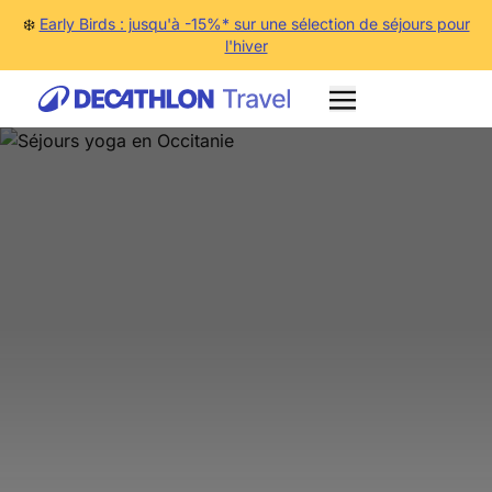
❄️
Early Birds : jusqu'à -15%* sur une sélection de séjours pour
l'hiver