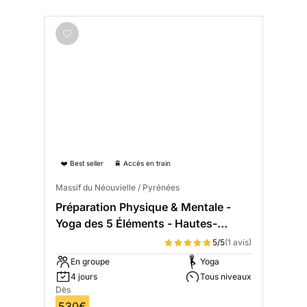
❤️ Best seller
🚆 Accès en train
Massif du Néouvielle / Pyrénées
Préparation Physique & Mentale -
Yoga des 5 Éléments - Hautes-
Pyrénées
5/5
(1 avis)
En groupe
Yoga
4 jours
Tous niveaux
Dès
530€