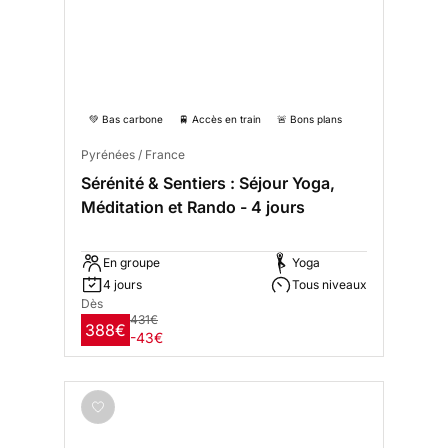
💚 Bas carbone
🚆 Accès en train
🚨 Bons plans
Pyrénées / France
Sérénité & Sentiers : Séjour Yoga,
Méditation et Rando - 4 jours
En groupe
Yoga
4 jours
Tous niveaux
Dès
431€
388€
-43€