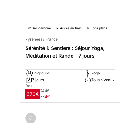
💚 Bas carbone
🚆 Accès en train
🚨 Bons plans
Pyrénées / France
Sérénité & Sentiers : Séjour Yoga,
Méditation et Rando - 7 jours
En groupe
Yoga
7 jours
Tous niveaux
Dès
744€
670€
-74€