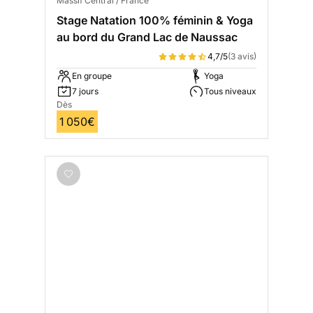
Massif Central / France
Stage Natation 100% féminin & Yoga
au bord du Grand Lac de Naussac
4,7/5
(3 avis)
En groupe
Yoga
7 jours
Tous niveaux
Dès
1 050€