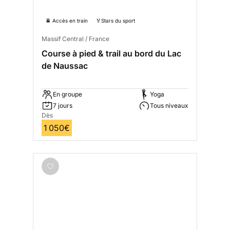
🚆 Accès en train
🏅Stars du sport
Massif Central / France
Course à pied & trail au bord du Lac
de Naussac
En groupe
Yoga
7 jours
Tous niveaux
Dès
1 050€