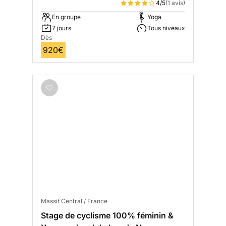
4/5
(1 avis)
En groupe
Yoga
7 jours
Tous niveaux
Dès
920€
Massif Central / France
Stage de cyclisme 100% féminin &