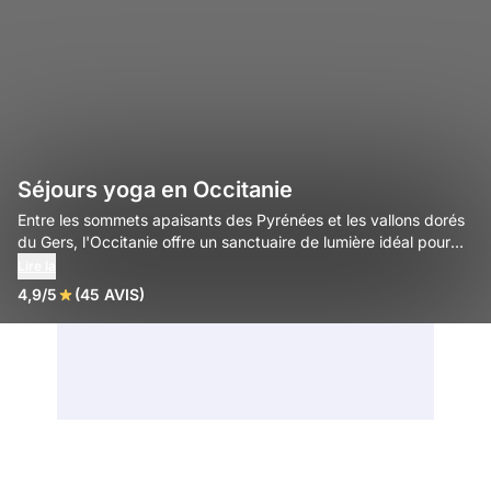
Séjours yoga en Occitanie
Entre les sommets apaisants des Pyrénées et les vallons dorés
du Gers, l'Occitanie offre un sanctuaire de lumière idéal pour
une parenthèse yoga alliant ressourcement intérieur et art de
Lire la
vivre méditerranéen.
4,9/5
(45 AVIS)