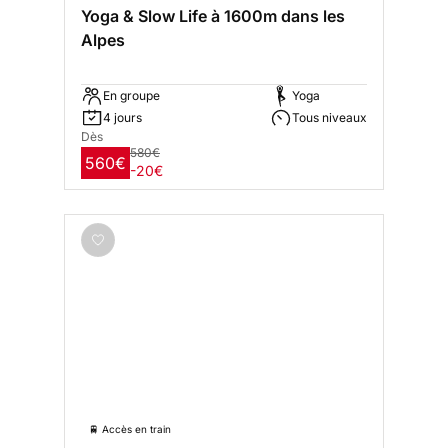
Yoga & Slow Life à 1600m dans les
Alpes
En groupe
Yoga
4 jours
Tous niveaux
Dès
580€
560€
-20€
🚆 Accès en train