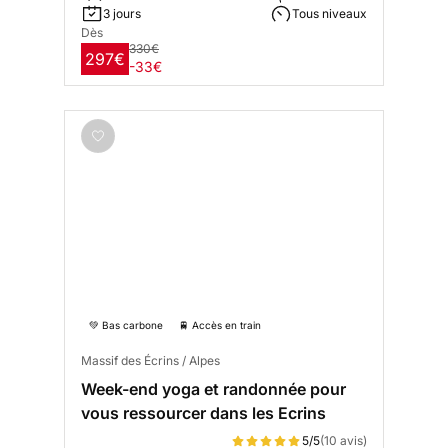
3 jours
Tous niveaux
Dès
330€
297€
-33€
💚 Bas carbone
🚆 Accès en train
Massif des Écrins / Alpes
Week-end yoga et randonnée pour
vous ressourcer dans les Ecrins
5/5
(10 avis)