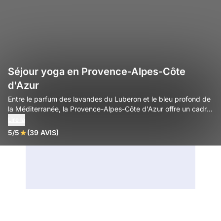
Séjour yoga en Provence-Alpes-Côte
d'Azur
Entre le parfum des lavandes du Luberon et le bleu profond de
la Méditerranée, la Provence-Alpes-Côte d'Azur offre un cadre
solaire et inspirant pour une retraite yoga dédiée à la sérénité
Lire la
et à l'harmonie.
5/5
(39 AVIS)