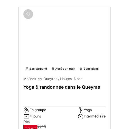
💚 Bas carbone
🚆 Accès en train
🚨 Bons plans
Molines-en-Queyras / Hautes-Alpes
Yoga & randonnée dans le Queyras
En groupe
Yoga
4 jours
Intermédiaire
Dès
594€