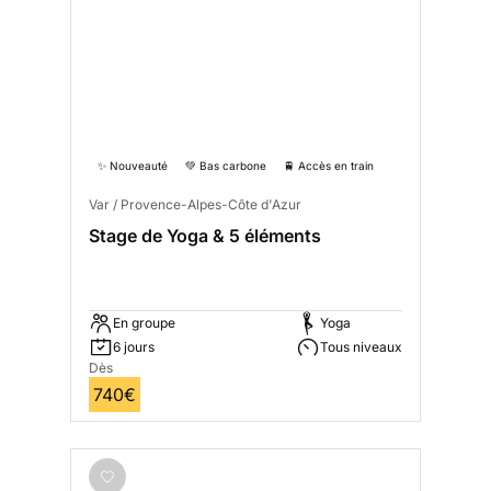
✨ Nouveauté
💚 Bas carbone
🚆 Accès en train
Var / Provence-Alpes-Côte d'Azur
Stage de Yoga & 5 éléments
En groupe
Yoga
6 jours
Tous niveaux
Dès
740€