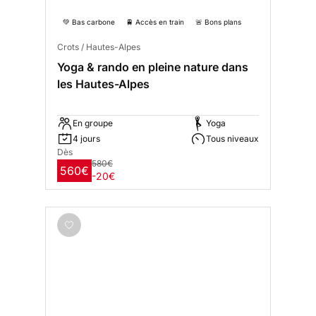
💚 Bas carbone
🚆 Accès en train
🚨 Bons plans
Crots / Hautes-Alpes
Yoga & rando en pleine nature dans
les Hautes-Alpes
En groupe
Yoga
4 jours
Tous niveaux
Dès
580€
560€
-20€