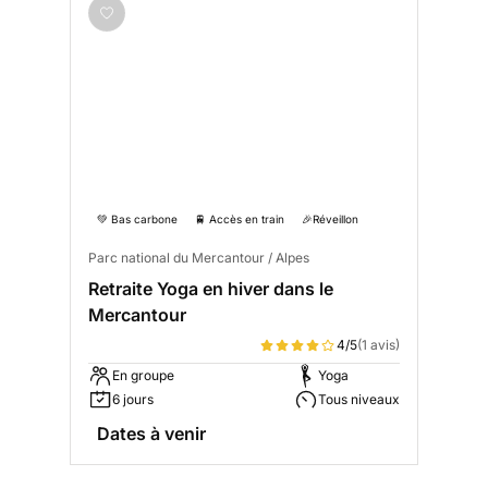
💚 Bas carbone
🚆 Accès en train
🎉Réveillon
Parc national du Mercantour / Alpes
Retraite Yoga en hiver dans le
Mercantour
4/5
(1 avis)
En groupe
Yoga
6 jours
Tous niveaux
Dates à venir