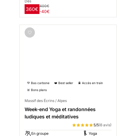
Dès
400€
360€
-40€
💚 Bas carbone
❤️ Best seller
🚆 Accès en train
🚨 Bons plans
Massif des Écrins / Alpes
Week-end Yoga et randonnées
ludiques et méditatives
5/5
(6 avis)
En groupe
Yoga