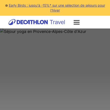
❄️
Early Birds : jusqu'à -15%* sur une sélection de séjours pour
l'hiver