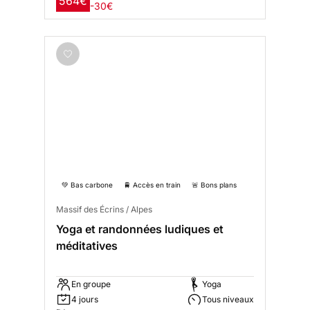
564€
-30€
💚 Bas carbone
🚆 Accès en train
🚨 Bons plans
Massif des Écrins / Alpes
Yoga et randonnées ludiques et
méditatives
En groupe
Yoga
4 jours
Tous niveaux