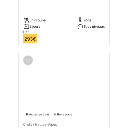
En groupe
Yoga
2 jours
Tous niveaux
Dès
293€
🚆 Accès en train
🚨 Bons plans
Crots / Hautes-Alpes