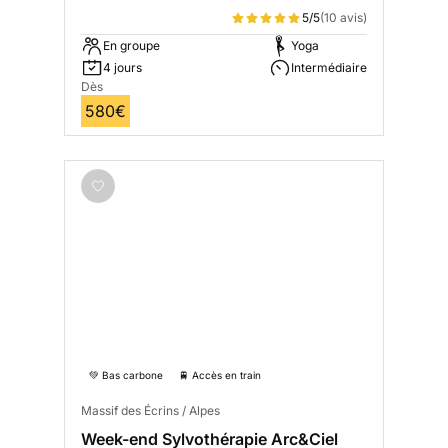
5/5
(10 avis)
En groupe
Yoga
4 jours
Intermédiaire
Dès
580€
💚 Bas carbone
🚆 Accès en train
Massif des Écrins / Alpes
Week-end Sylvothérapie Arc&Ciel