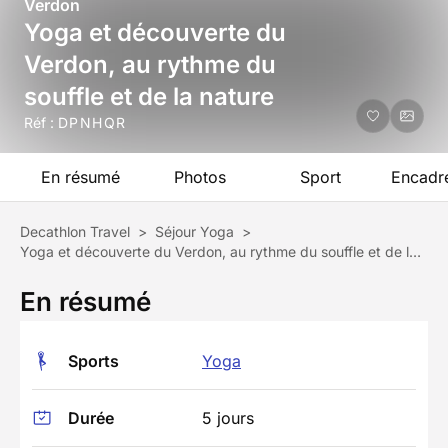
Verdon
Yoga et découverte du
Verdon, au rythme du
souffle et de la nature
Réf :
DPNHQR
En résumé
Photos
Sport
Encadr
Decathlon Travel
>
Séjour Yoga
>
Yoga et découverte du Verdon, au rythme du souffle et de la nature
En résumé
Sports
Yoga
Durée
5 jours