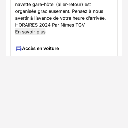
navette gare-hôtel (aller-retour) est
organisée gracieusement. Pensez à nous
avertir à l’avance de votre heure d’arrivée.
HORAIRES 2024 Par Nîmes TGV
En savoir plus
Accès en voiture
Trajet jusqu'au lieu du séjour avec
stationnement disponible
Accès
En voiture :
De PARIS, A71 jusqu’à Clermont-Ferrand.
Ensuite, A75 jusqu’à sortie 34. Puis N106
jusqu’à Mende et N88 direction Langogne -
Le Puy. 10km après Mende, prendre la route
de Villefort (D901) jusqu’à Bagnols. Carte
Michelin 240, pli 3.
Afin de prévoir votre trajet, nous vous