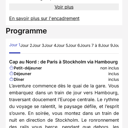
Voir plus
En savoir plus sur l'encadrement
Programme
Jour 1
Jour 2
Jour 3
Jour 4
Jour 5
Jour 6
Jours 7 à 8
Jour 9
Jour 10
Cap au Nord : de Paris à Stockholm via Hambourg
Petit-déjeuner
non inclus
Déjeuner
inclus
Dîner
inclus
L’aventure commence dès le quai de la gare. Vous
embarquez dans un train de jour vers Hambourg,
traversant doucement l’Europe centrale. Le rythme
du voyage se ralentit, le paysage défile, et l’esprit
s’ouvre. En soirée, vous montez dans un train de
nuit en direction de Stockholm. Le ronronnement
des rails vous berce, pendant que dehors, les