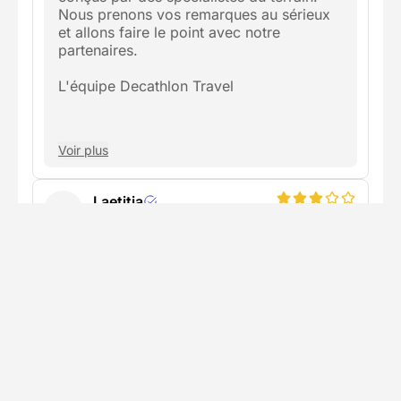
Nous prenons vos remarques au sérieux
et allons faire le point avec notre
partenaires.
L'équipe Decathlon Travel
Voir plus
Laetitia
L
janvier 2026
Thématique sportive et écologique
formidable. Dommage que l'organisation et
l'accompagnement par Decathlon Travel et
ses trop nombreux intermédiaires n'aient pas
été à la hauteur une fois le voyage payé !
Voir plus
Publié le 31/01/2026