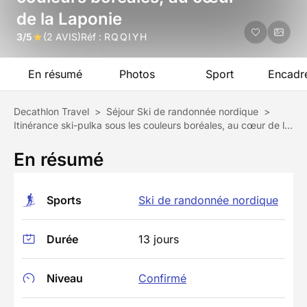
de la Laponie
3/5
(2 AVIS)
Réf :
RQQIYH
En résumé
Photos
Sport
Encadr
Decathlon Travel
>
Séjour Ski de randonnée nordique
>
Itinérance ski-pulka sous les couleurs boréales, au cœur de la Laponie
En résumé
Sports
Ski de randonnée nordique
Durée
13 jours
Niveau
Confirmé