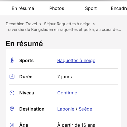
En résumé
Photos
Sport
Encadr
Decathlon Travel
>
Séjour Raquettes à neige
>
Traversée du Kungsleden en raquettes et pulka, au cœur de la Laponie
En résumé
Sports
Raquettes à neige
Durée
7 jours
Niveau
Confirmé
Destination
Laponie
/
Suède
Âge
À partir de 16 ans