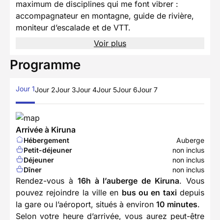
maximum de disciplines qui me font vibrer :
accompagnateur en montagne, guide de rivière,
moniteur d’escalade et de VTT.
Voir plus
Programme
Jour 1
Jour 2
Jour 3
Jour 4
Jour 5
Jour 6
Jour 7
Arrivée à Kiruna
Hébergement
Auberge
Petit-déjeuner
non inclus
Déjeuner
non inclus
Dîner
non inclus
Rendez-vous à
16h à l’auberge de Kiruna
. Vous
pouvez rejoindre la ville en
bus ou en taxi
depuis
la gare ou l’aéroport, situés à environ
10 minutes
.
Selon votre heure d’arrivée, vous aurez peut-être