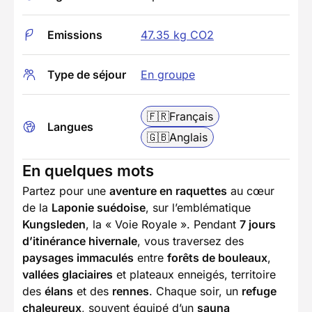
Emissions
47.35 kg CO2
Type de séjour
En groupe
🇫🇷
Français
Langues
🇬🇧
Anglais
En quelques mots
Partez pour une
aventure en raquettes
au cœur
de la
Laponie suédoise
, sur l’emblématique
Kungsleden
, la « Voie Royale ». Pendant
7 jours
d’itinérance hivernale
, vous traversez des
paysages immaculés
entre
forêts de bouleaux
,
vallées glaciaires
et plateaux enneigés, territoire
des
élans
et des
rennes
. Chaque soir, un
refuge
chaleureux
, souvent équipé d’un
sauna