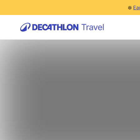
❄️
Ea