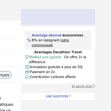
Avantage abonné
économisez
5%
en rejoignant
notre
communauté
Avantages Decathlon Travel
Meilleur prix garanti :
On offre 2x la
différence
Annulation gratuite à plus de 30j
Paiement en 2x
nçais
Contribution carbone offerte
En savoir plus
UNE QUESTION ?
!
ratiques
uire un