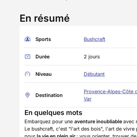
En résumé
Sports
Bushcraft
Durée
2 jours
Niveau
Débutant
Provence-Alpes-Côte 
Destination
Var
En quelques mots
Embarquez pour une
aventure inoubliable
avec 
Le bushcraft, c'est "l'art des bois", l'art de viv
pour
la vie en plein air
: vous orienter, trouver de