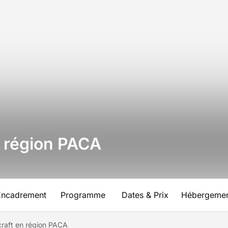
n région PACA
Encadrement
Programme
Dates & Prix
Hébergeme
hcraft en région PACA