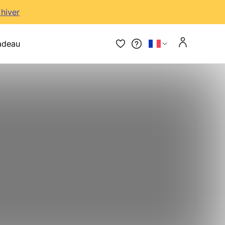
'hiver
adeau