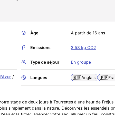
Âge
À partir de 16 ans
Emissions
3.58 kg CO2
Type de séjour
En groupe
d'Azur
/
Langues
🇬🇧
Anglais
🇫🇷
Fra
notre stage de deux jours à Tourrettes à une heur de Fréjus 
re plus simplement dans la nature. Découvrez les essentiels p
 l'eau et la filtrer, agencer votre sac, allumer un feu, constr