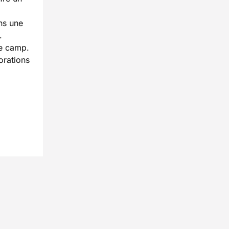
ns une
.
de camp.
orations