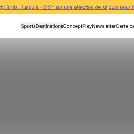
rly Birds : jusqu'à -15%* sur une sélection de séjours pour l
Sports
Destinations
Concept
Play
Newsletter
Carte c