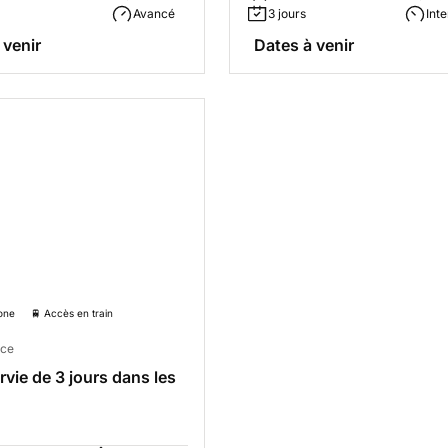
Avancé
3 jours
Int
 venir
Dates à venir
one
🚆 Accès en train
nce
rvie de 3 jours dans les