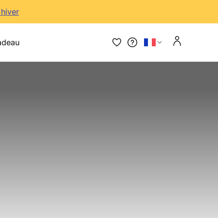
'hiver
adeau