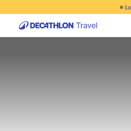
❄️
Ea