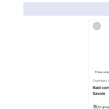
💚 Bas carb
Chambéry /
Raid co
Savoie
En grou