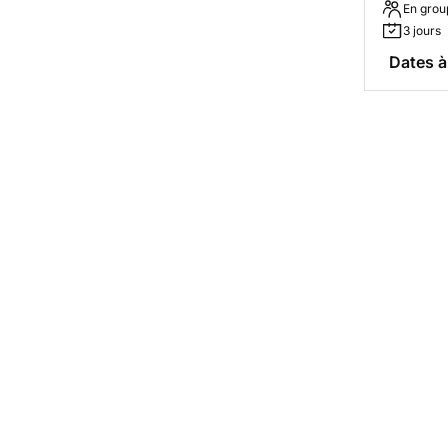
En grou
3 jours
Dates à