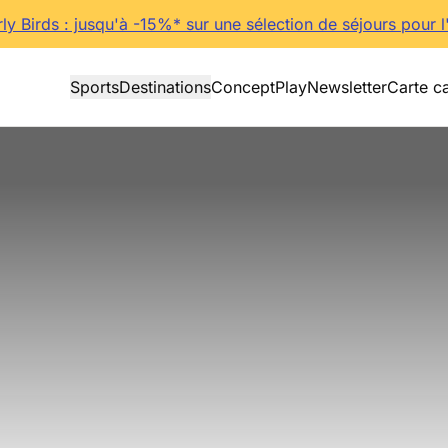
rly Birds : jusqu'à -15%* sur une sélection de séjours pour l
Sports
Destinations
Concept
Play
Newsletter
Carte c