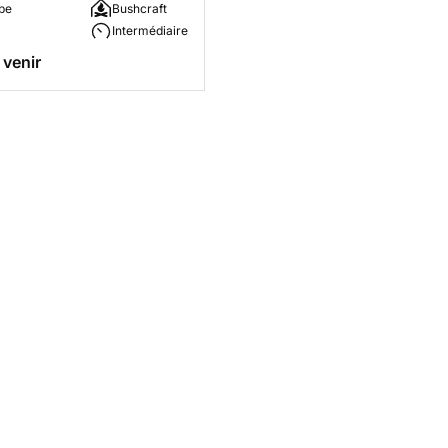
pe
Bushcraft
Intermédiaire
 venir