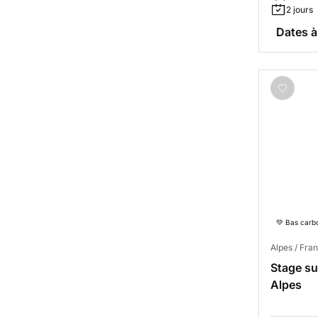
2 jours
Dates à
💚 Bas carb
Alpes / Fra
Stage su
Alpes