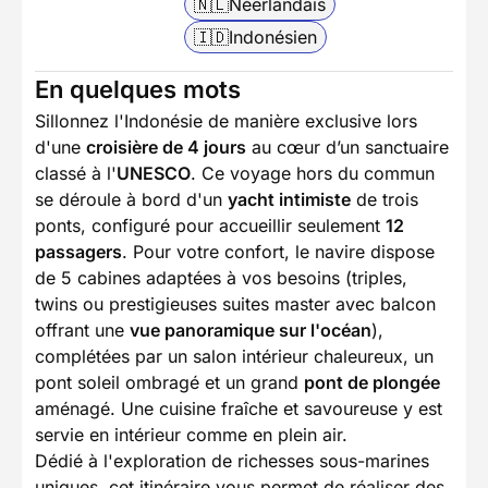
🇳🇱
Néerlandais
🇮🇩
Indonésien
En quelques mots
Sillonnez l'Indonésie de manière exclusive lors
d'une
croisière de 4 jours
au cœur d’un sanctuaire
classé à l'
UNESCO
. Ce voyage hors du commun
se déroule à bord d'un
yacht intimiste
de trois
ponts, configuré pour accueillir seulement
12
passagers
. Pour votre confort, le navire dispose
de 5 cabines adaptées à vos besoins (triples,
twins ou prestigieuses suites master avec balcon
offrant une
vue panoramique sur l'océan
),
complétées par un salon intérieur chaleureux, un
pont soleil ombragé et un grand
pont de plongée
aménagé. Une cuisine fraîche et savoureuse y est
servie en intérieur comme en plein air.
Dédié à l'exploration de richesses sous-marines
uniques, cet itinéraire vous permet de réaliser des