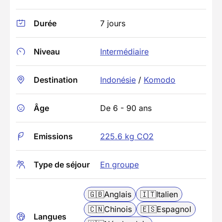
Durée
7 jours
Niveau
Intermédiaire
Destination
Indonésie
/
Komodo
Âge
De 6 - 90 ans
Emissions
225.6 kg CO2
Type de séjour
En groupe
🇬🇧
Anglais
🇮🇹
Italien
🇨🇳
Chinois
🇪🇸
Espagnol
Langues