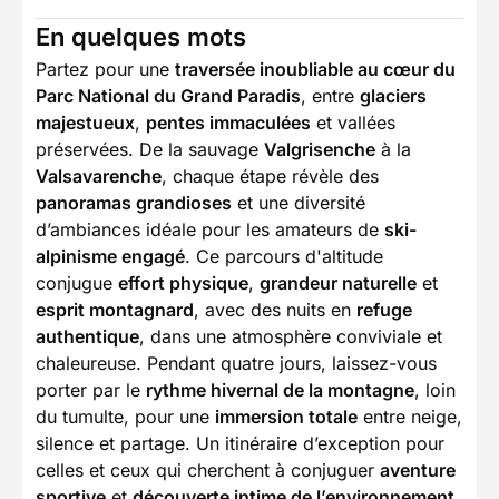
En quelques mots
Partez pour une
traversée inoubliable au cœur du
Parc National du Grand Paradis
, entre
glaciers
majestueux
,
pentes immaculées
et vallées
préservées. De la sauvage
Valgrisenche
à la
Valsavarenche
, chaque étape révèle des
panoramas grandioses
et une diversité
d’ambiances idéale pour les amateurs de
ski-
alpinisme engagé
. Ce parcours d'altitude
conjugue
effort physique
,
grandeur naturelle
et
esprit montagnard
, avec des nuits en
refuge
authentique
, dans une atmosphère conviviale et
chaleureuse. Pendant quatre jours, laissez-vous
porter par le
rythme hivernal de la montagne
, loin
du tumulte, pour une
immersion totale
entre neige,
silence et partage. Un itinéraire d’exception pour
celles et ceux qui cherchent à conjuguer
aventure
sportive
et
découverte intime de l’environnement