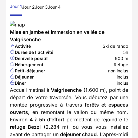
Jour 1
Jour 2
Jour 3
Jour 4
Mise en jambe et immersion en vallée de
Valgrisenche
Activité
Ski de rando
Durée de l'activité
5h
Dénivelé positif
900 m
Hébergement
Refuge
Petit-déjeuner
non inclus
Déjeuner
inclus
Dîner
inclus
Accueil matinal à
Valgrisenche
(1.600 m), point de
départ de votre traversée. Vous débutez par une
montée progressive à travers
forêts et espaces
ouverts
, en remontant le vallon du même nom.
Environ
4 à 5h d’effort
permettent de rejoindre le
refuge Bezzi
(2.284 m), où vous vous installez
avant de partager un
déjeuner chaud
. L’après-midi