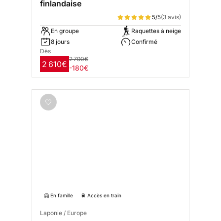
finlandaise
5/5
(3 avis)
En groupe
Raquettes à neige
8 jours
Confirmé
Dès
2 790€
2 610€
-180€
🤗 En famille
🚆 Accès en train
Laponie / Europe