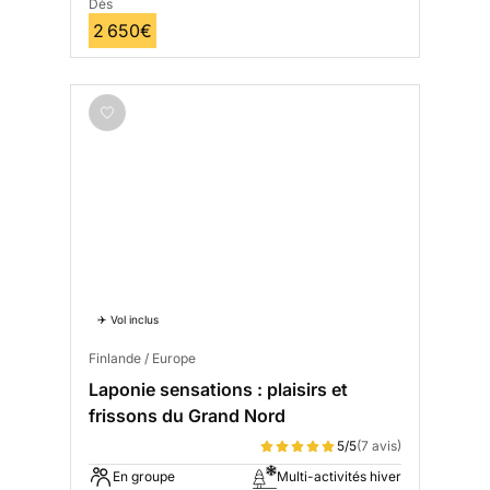
Dès
2 650€
✈️ Vol inclus
Finlande / Europe
Laponie sensations : plaisirs et
frissons du Grand Nord
5/5
(7 avis)
En groupe
Multi-activités hiver