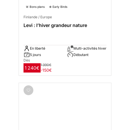
🚨 Bons plans
❄️ Early Birds
Finlande / Europe
Levi : l’hiver grandeur nature
En liberté
Multi-activités hiver
5 jours
Débutant
Dès
1 390€
1 240€
-150€