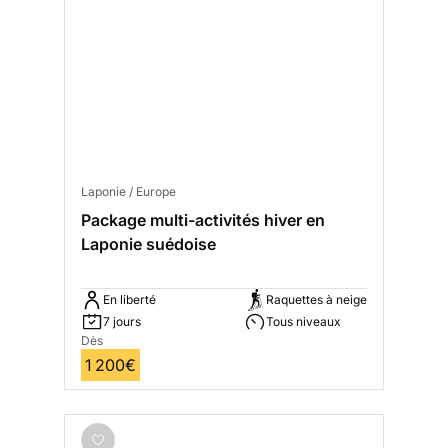
Laponie / Europe
Package multi-activités hiver en
Laponie suédoise
En liberté
Raquettes à neige
7 jours
Tous niveaux
Dès
1 200€