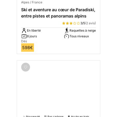
Alpes / France
Ski et aventure au cœur de Paradiski,
entre pistes et panoramas alpins
3/5
(2 avis)
En liberté
Raquettes à neige
8 jours
Tous niveaux
Dès
598€
✨ Nouveauté
💚 Bas carbone
🚆 Accès en train