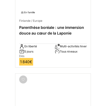
🤗 En famille
Finlande / Europe
Parenthèse boréale : une immersion
douce au cœur de la Laponie
En liberté
Multi-activités hiver
5 jours
Tous niveaux
Dès
1 840€