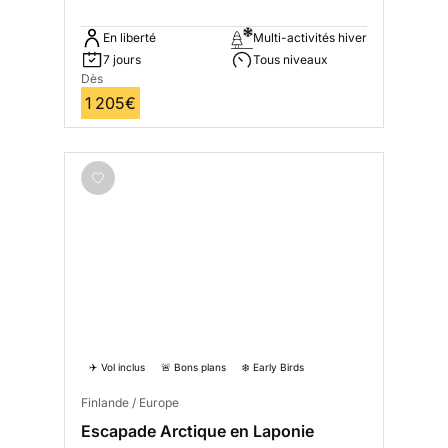
En liberté
Multi-activités hiver
7 jours
Tous niveaux
Dès
1 205€
✈️ Vol inclus
🚨 Bons plans
❄️ Early Birds
Finlande / Europe
Escapade Arctique en Laponie