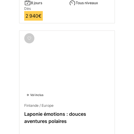
8 jours
Tous niveaux
Dès
2 940€
✈️ Vol inclus
Finlande / Europe
Laponie émotions : douces
aventures polaires