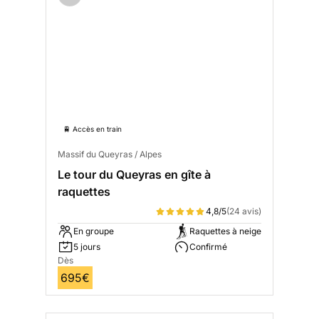
🚆 Accès en train
Massif du Queyras / Alpes
Le tour du Queyras en gîte à
raquettes
4,8/5
(24 avis)
En groupe
Raquettes à neige
5 jours
Confirmé
Dès
695€