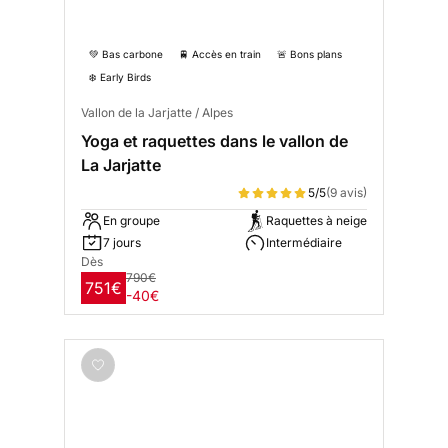
💚 Bas carbone
🚆 Accès en train
🚨 Bons plans
❄️ Early Birds
Vallon de la Jarjatte / Alpes
Yoga et raquettes dans le vallon de
La Jarjatte
5/5
(9 avis)
En groupe
Raquettes à neige
7 jours
Intermédiaire
Dès
790€
751€
-40€