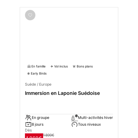
🤗 En famille
✈️ Vol inclus
🚨 Bons plans
❄️ Early Birds
Suède / Europe
Immersion en Laponie Suédoise
En groupe
Multi-activités hiver
8 jours
Tous niveaux
Dès
1 899€