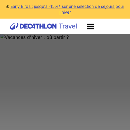
❄️
Early Birds : jusqu'à -15%* sur une sélection de séjours pour
l'hiver