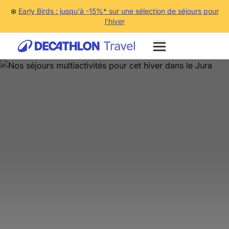
❄️
Early Birds : jusqu'à -15%* sur une sélection de séjours pour
l'hiver