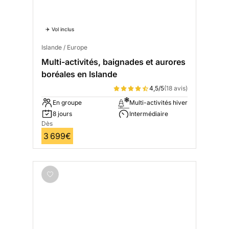
✈️ Vol inclus
Islande / Europe
Multi-activités, baignades et aurores
boréales en Islande
4,5/5
(18 avis)
En groupe
Multi-activités hiver
8 jours
Intermédiaire
Dès
3 699€