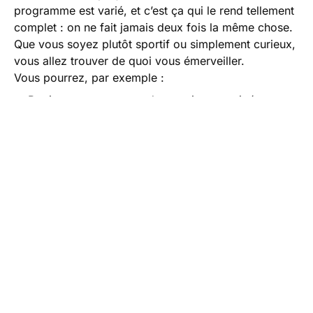
programme est varié, et c’est ça qui le rend tellement
complet : on ne fait jamais deux fois la même chose.
Que vous soyez plutôt sportif ou simplement curieux,
vous allez trouver de quoi vous émerveiller.
Vous pourrez, par exemple :
Partir en raquettes sur des sentiers enneigés et
profiter du calme absolu de la nature islandaise.
Faire une randonnée à pied jusqu’à une grotte de
glace ou une cascade gelée – et là, préparez votre
appareil photo !
Tester une sortie en chiens de traîneaux pour filer à
travers des paysages magnifiques avec une
sensation de liberté totale.
Et, cerise sur le gâteau, vous détendre dans une
source d’eau chaude en plein air. Imaginez , C’est
le genre de moment qu’on n’oublie jamais.
Il y a aussi des visites plus tranquilles pour découvrir