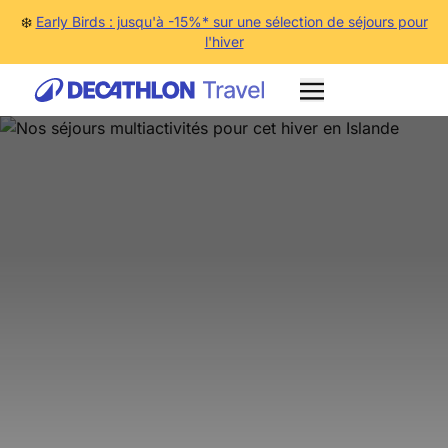
❄️
Early Birds : jusqu'à -15%* sur une sélection de séjours pour
l'hiver