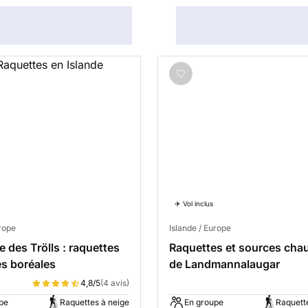
✈️ Vol inclus
urope
Islande / Europe
e des Trölls : raquettes
Raquettes et sources cha
es boréales
de Landmannalaugar
4,8/5
(4 avis)
pe
Raquettes à neige
En groupe
Raquett