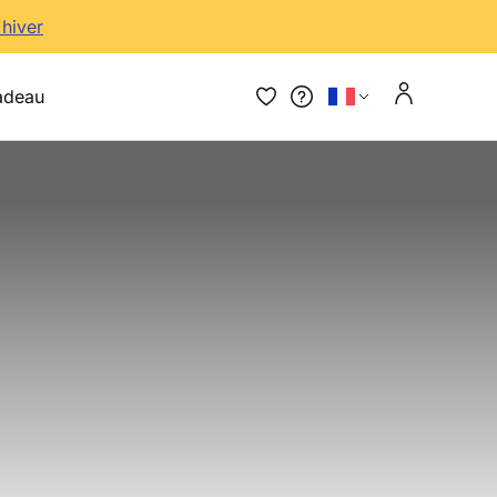
'hiver
adeau