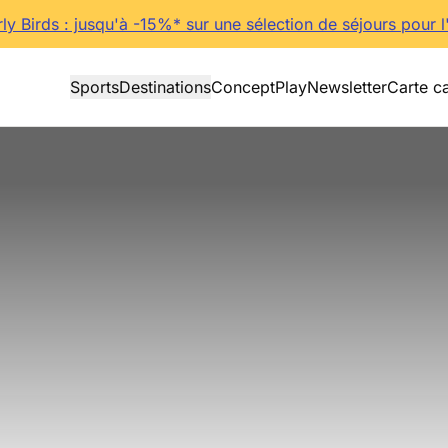
rly Birds : jusqu'à -15%* sur une sélection de séjours pour l
Sports
Destinations
Concept
Play
Newsletter
Carte c