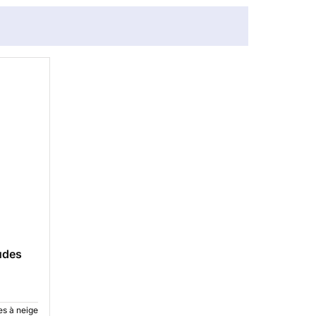
udes
es à neige