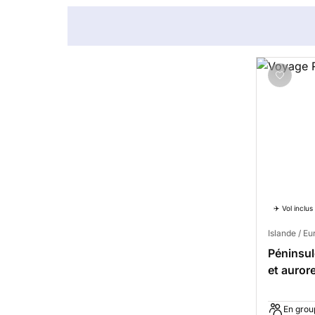
✈️ Vol inclus
Islande / E
Péninsul
et auror
En grou