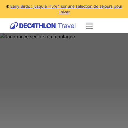
❄️
Early Birds : jusqu'à -15%* sur une sélection de séjours pour
l'hiver