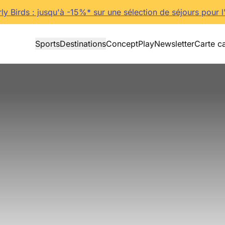
rly Birds : jusqu'à -15%* sur une sélection de séjours pour l
Sports
Destinations
Concept
Play
Newsletter
Carte c