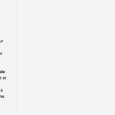
ur
ls
 de
é et
 à
ans