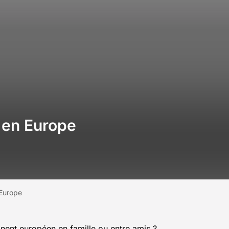
e en Europe
 Europe
ent européen en famille ou entre amis ?