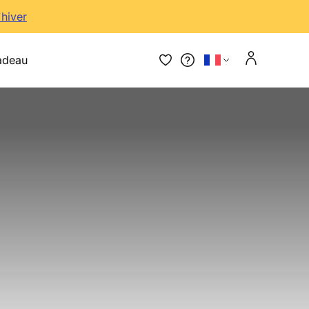
'hiver
adeau