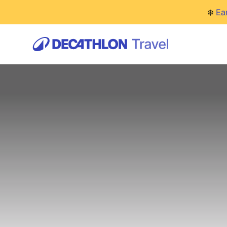
❄️
Ea