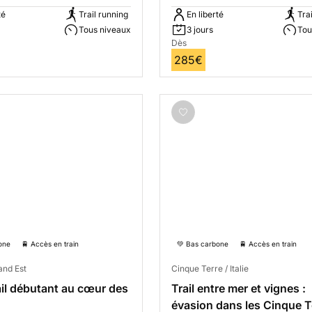
té
Trail running
En liberté
Tra
Tous niveaux
3 jours
Tou
Dès
285€
one
🚆 Accès en train
💚 Bas carbone
🚆 Accès en train
and Est
Cinque Terre / Italie
ail débutant au cœur des
Trail entre mer et vignes :
évasion dans les Cinque T