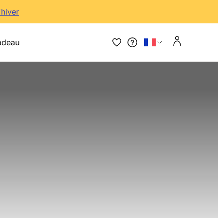
'hiver
adeau