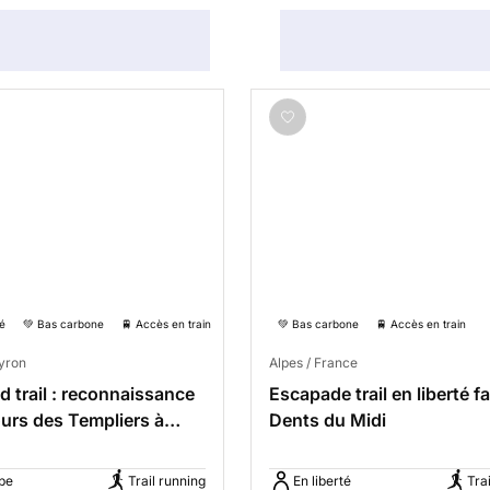
é
💚 Bas carbone
🚆 Accès en train
💚 Bas carbone
🚆 Accès en train
eyron
Alpes / France
 trail : reconnaissance
Escapade trail en liberté f
urs des Templiers à
Dents du Midi
pe
Trail running
En liberté
Tra