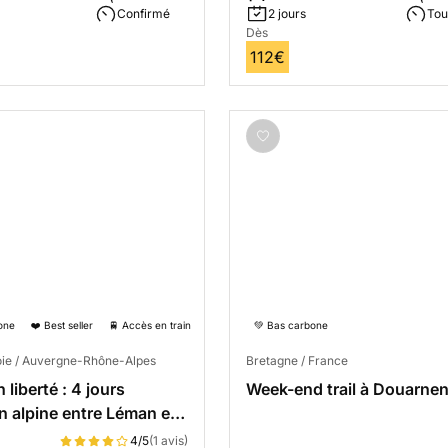
Confirmé
2 jours
Tou
Dès
112€
one
❤️ Best seller
🚆 Accès en train
💚 Bas carbone
ie / Auvergne-Rhône-Alpes
Bretagne / France
 liberté : 4 jours
Week-end trail à Douarne
n alpine entre Léman et
anc
4/5
(1 avis)