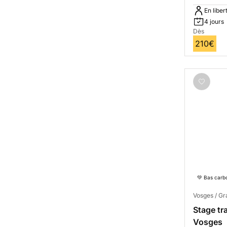
En liber
4 jours
Dès
210€
💚 Bas carb
Vosges / Gr
Stage tr
Vosges