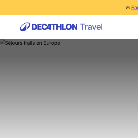
❄️
Ea