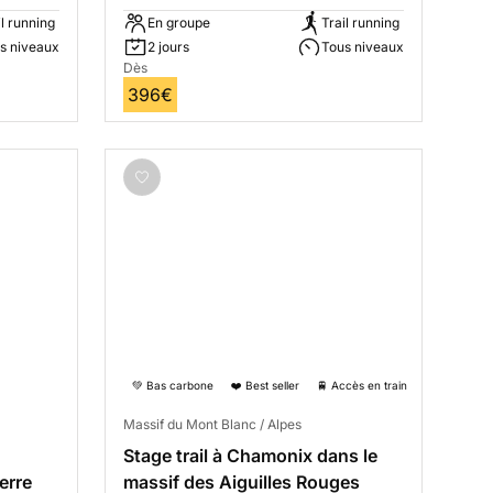
il running
En groupe
Trail running
s niveaux
2 jours
Tous niveaux
Dès
396€
💚 Bas carbone
❤️ Best seller
🚆 Accès en train
Massif du Mont Blanc / Alpes
Stage trail à Chamonix dans le
erre
massif des Aiguilles Rouges