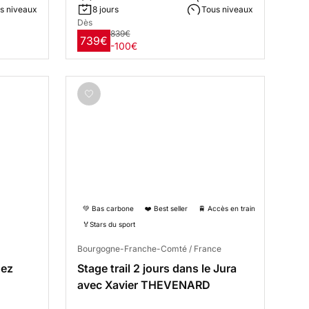
s niveaux
8 jours
Tous niveaux
Dès
839€
739€
-100€
💚 Bas carbone
❤️ Best seller
🚆 Accès en train
🏅Stars du sport
Bourgogne-Franche-Comté / France
nez
Stage trail 2 jours dans le Jura
avec Xavier THEVENARD