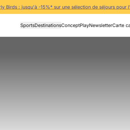
rly Birds : jusqu'à -15%* sur une sélection de séjours pour l
Sports
Destinations
Concept
Play
Newsletter
Carte c