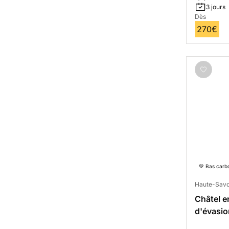
3 jours
Dès
270€
💚 Bas carb
Haute-Savo
Châtel en
d'évasio
Mont-Bl