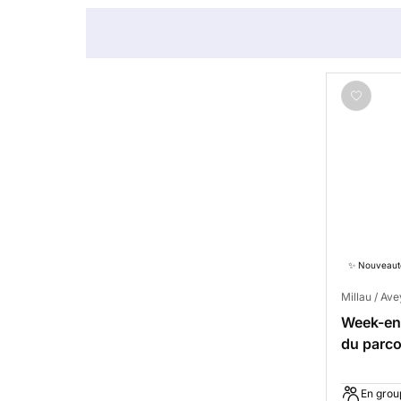
✨ Nouveaut
Millau / Av
Week-end
du parco
Millau
En grou