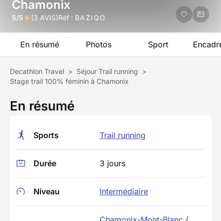
Chamonix
5/5
(3 AVIS)
Réf :
BAZIQO
En résumé
Photos
Sport
Encadr
Decathlon Travel
>
Séjour Trail running
>
Stage trail 100% féminin à Chamonix
En résumé
Sports
Trail running
Durée
3 jours
Niveau
Intermédiaire
Chamonix-Mont-Blanc
/