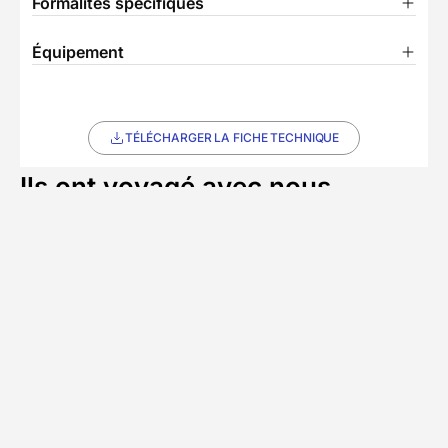
Formalités spécifiques
Équipement
TÉLÉCHARGER LA FICHE TECHNIQUE
Ils ont voyagé avec nous
Découvrez les expériences authentiques de nos
voyageurs
Chez Decathlon les avis sont
5/5
(3 avis)
fiables
Avis affichés par ordre antéchronologique
Alice
A
septembre 2025
Super séjour, accompagnatrice au top, hotel