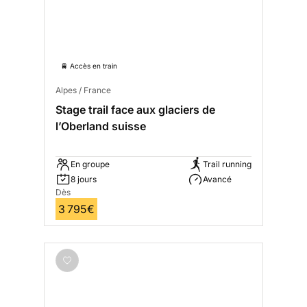
🚆 Accès en train
Alpes / France
Stage trail face aux glaciers de
l’Oberland suisse
En groupe
Trail running
8 jours
Avancé
Dès
3 795€