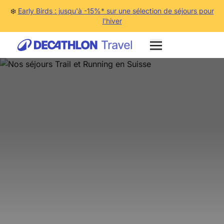
❄️
Early Birds : jusqu'à -15%* sur une sélection de séjours pour
l'hiver