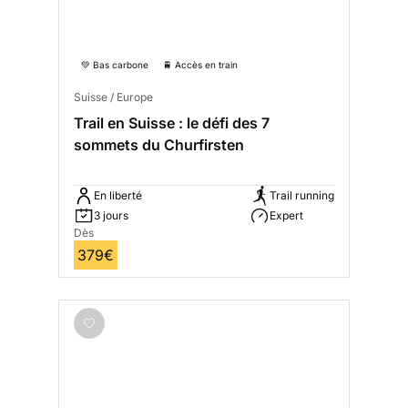
💚 Bas carbone
🚆 Accès en train
Suisse / Europe
Trail en Suisse : le défi des 7
sommets du Churfirsten
En liberté
Trail running
3 jours
Expert
Dès
379€