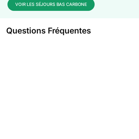
VOIR LES SÉJOURS BAS CARBONE
Questions Fréquentes
Vous avez des questions ? Nous avons les réponses !
Pourquoi la Suisse pour un séjour trail ?
Quels sont les parcours trail en Suisse ?
Quel niveau faut-il pour faire du trail en
Suisse ?
Qu'est-ce qu'on fait pendant un séjour trail
en Suisse ?