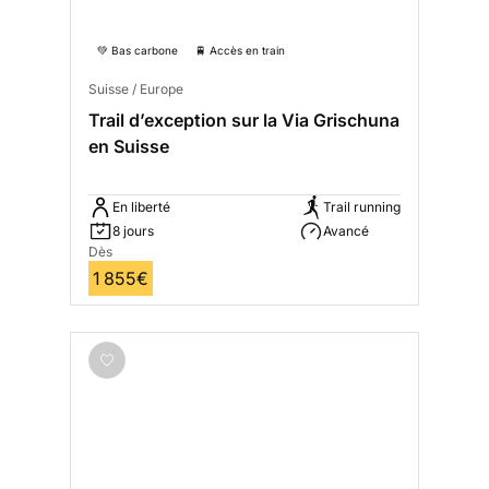
💚 Bas carbone
🚆 Accès en train
Suisse / Europe
Trail d’exception sur la Via Grischuna
en Suisse
En liberté
Trail running
8 jours
Avancé
Dès
1 855€