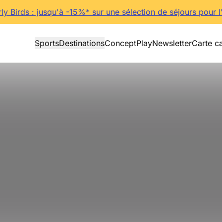
rly Birds : jusqu'à -15%* sur une sélection de séjours pour l
Sports
Destinations
Concept
Play
Newsletter
Carte c