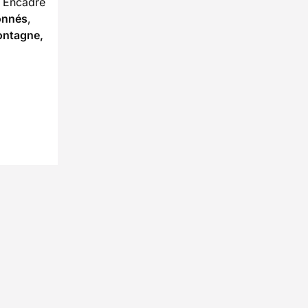
. Encadré
onnés
,
ntagne,