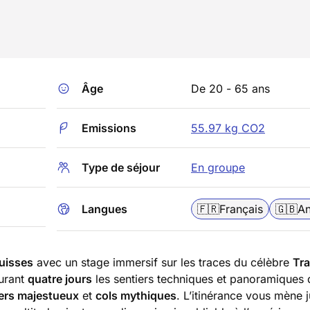
Âge
De 20 - 65 ans
Emissions
55.97 kg CO2
Type de séjour
En groupe
Langues
🇫🇷
Français
🇬🇧
An
uisses
avec un stage immersif sur les traces du célèbre
Tra
durant
quatre jours
les sentiers techniques et panoramiques 
iers majestueux
et
cols mythiques
. L’itinérance vous mène 