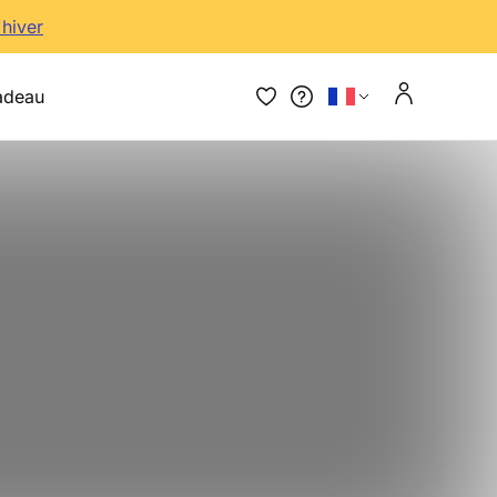
'hiver
adeau