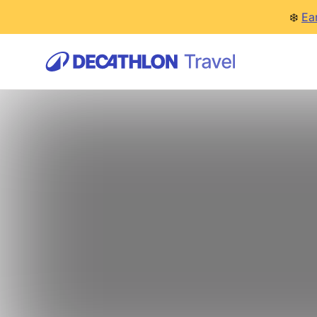
❄️
Ea