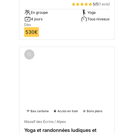
Pyrénées
5/5
(1 avis)
En groupe
Yoga
4 jours
Tous niveaux
Dès
530€
💚 Bas carbone
🚆 Accès en train
🚨 Bons plans
Massif des Écrins / Alpes
Yoga et randonnées ludiques et