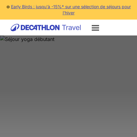
❄️
Early Birds : jusqu'à -15%* sur une sélection de séjours pour
l'hiver