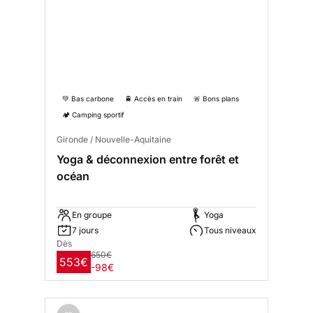
💚 Bas carbone
🚆 Accès en train
🚨 Bons plans
🏕️ Camping sportif
Gironde / Nouvelle-Aquitaine
Yoga & déconnexion entre forêt et
océan
En groupe
Yoga
7 jours
Tous niveaux
Dès
650€
553€
-98€