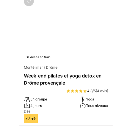
🚆 Accès en train
Montélimar / Drôme
Week-end pilates et yoga detox en
Drôme provençale
4,8/5
(4 avis)
En groupe
Yoga
4 jours
Tous niveaux
Dès
775€