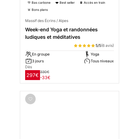
💚 Bas carbone
❤️ Best seller
🚆 Accès en train
🚨 Bons plans
Massif des Écrins / Alpes
Week-end Yoga et randonnées
ludiques et méditatives
5/5
(6 avis)
En groupe
Yoga
3 jours
Tous niveaux
Dès
330€
297€
-33€