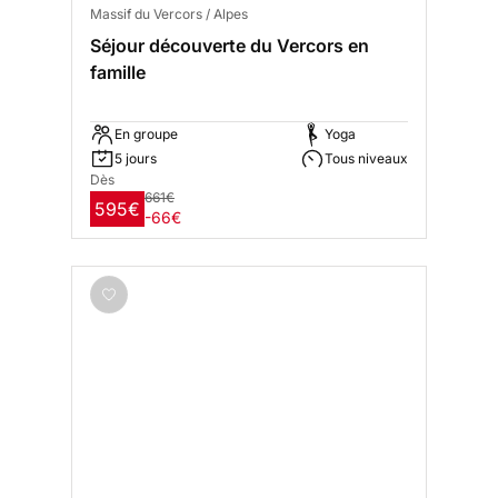
Massif du Vercors / Alpes
Séjour découverte du Vercors en
famille
En groupe
Yoga
5 jours
Tous niveaux
Dès
661€
595€
-66€