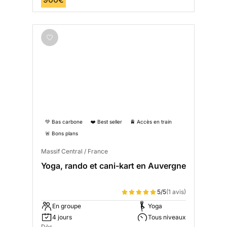
💚 Bas carbone
❤️ Best seller
🚆 Accès en train
🚨 Bons plans
Massif Central / France
Yoga, rando et cani-kart en Auvergne
5/5
(1 avis)
En groupe
Yoga
4 jours
Tous niveaux
Dès