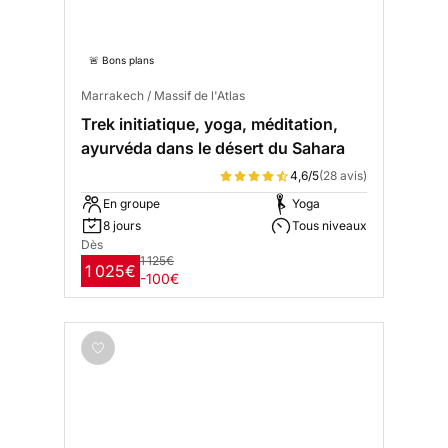
🚨 Bons plans
Marrakech / Massif de l'Atlas
Trek initiatique, yoga, méditation,
ayurvéda dans le désert du Sahara
4,6/5
(28 avis)
En groupe
Yoga
8 jours
Tous niveaux
Dès
1 125€
1 025€
-100€