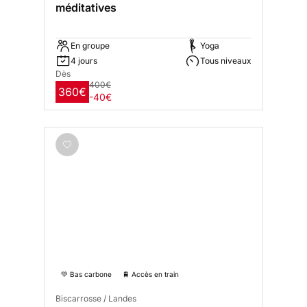
méditatives
En groupe
Yoga
4 jours
Tous niveaux
Dès
400€
360€
-40€
💚 Bas carbone
🚆 Accès en train
Biscarrosse / Landes