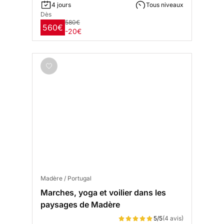
4 jours
Tous niveaux
Dès
580€
560€
-20€
Madère / Portugal
Marches, yoga et voilier dans les
paysages de Madère
5/5
(4 avis)