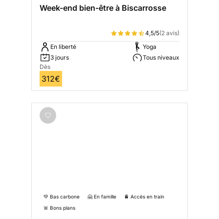
Week-end bien-être à Biscarrosse
4,5/5
(2 avis)
En liberté
Yoga
3 jours
Tous niveaux
Dès
312€
💚 Bas carbone
🤗 En famille
🚆 Accès en train
🚨 Bons plans