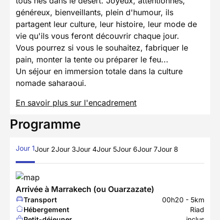
tous nés dans le désert. Joyeux, attentionnés,
généreux, bienveillants, plein d'humour, ils
partagent leur culture, leur histoire, leur mode de
vie qu'ils vous feront découvrir chaque jour.
Vous pourrez si vous le souhaitez, fabriquer le
pain, monter la tente ou préparer le feu...
Un séjour en immersion totale dans la culture
nomade saharaoui.
En savoir plus sur l'encadrement
Programme
Jour 1
Jour 2
Jour 3
Jour 4
Jour 5
Jour 6
Jour 7
Jour 8
Arrivée à Marrakech (ou Ouarzazate)
Transport
00h20 - 5km
Hébergement
Riad
Petit-déjeuner
inclus