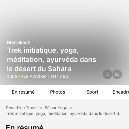
Marrakech
Trek initiatique, yoga,
méditation, ayurvéda dans
le désert du Sahara
4,6/5
(28 AVIS)
Réf :
THTYBQ
En résumé
Photos
Sport
Encadr
Decathlon Travel
>
Séjour Yoga
>
Trek initiatique, yoga, méditation, ayurvéda dans le désert du Sahara
En résumé