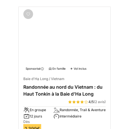
Sponsorisé
🤗 En famille
✈️ Vol inclus
Baie d'Hạ Long / Vietnam
Randonnée au nord du Vietnam : du
Haut Tonkin à la Baie d'Ha Long
4/5
(2 avis)
En groupe
Randonnée, Trail & Aventure
12 jours
Intermédiaire
Dès
2 399€