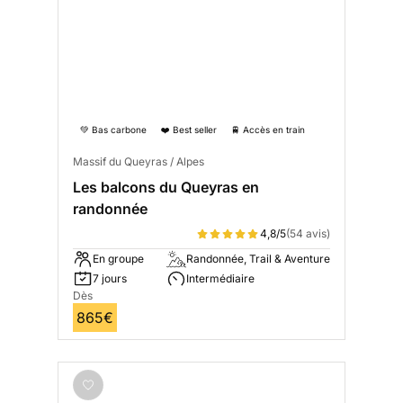
💚 Bas carbone
❤️ Best seller
🚆 Accès en train
Massif du Queyras / Alpes
Les balcons du Queyras en
randonnée
4,8/5
(54 avis)
En groupe
Randonnée, Trail & Aventure
7 jours
Intermédiaire
Dès
865€