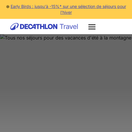
❄️
Early Birds : jusqu'à -15%* sur une sélection de séjours pour
l'hiver