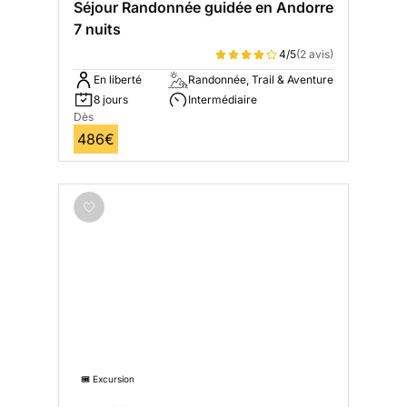
Séjour Randonnée guidée en Andorre
7 nuits
4/5
(2 avis)
En liberté
Randonnée, Trail & Aventure
8 jours
Intermédiaire
Dès
486€
🎟️ Excursion