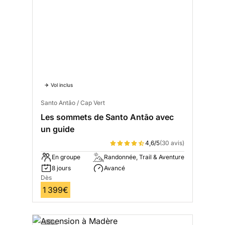
✈️ Vol inclus
Santo Antão / Cap Vert
Les sommets de Santo Antāo avec
un guide
4,6/5
(30 avis)
En groupe
Randonnée, Trail & Aventure
8 jours
Avancé
Dès
1 399€