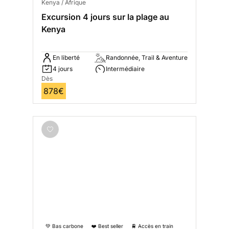
Kenya / Afrique
Excursion 4 jours sur la plage au
Kenya
En liberté
Randonnée, Trail & Aventure
4 jours
Intermédiaire
Dès
878€
💚 Bas carbone
❤️ Best seller
🚆 Accès en train