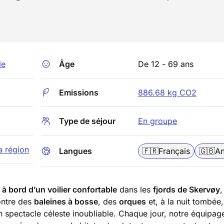
le
Âge
De 12 - 69 ans
Emissions
886.68 kg CO2
Type de séjour
En groupe
a région
Langues
🇫🇷
Français
🇬🇧
An
à bord d’un voilier confortable
dans les
fjords de Skervøy
ontre des
baleines à bosse
, des
orques
et, à la nuit tombée,
n spectacle céleste inoubliable. Chaque jour, notre équipag