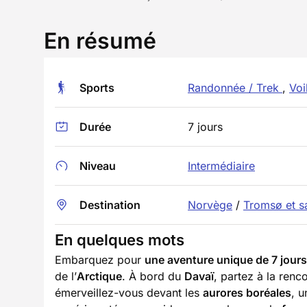
En résumé
Sports
Randonnée / Trek
,
Voi
Durée
7 jours
Niveau
Intermédiaire
Destination
Norvège
/
Tromsø et s
En quelques mots
Embarquez pour
une aventure unique de 7 jours 
de l’
Arctique
. À bord du
Davaï
, partez à la renc
émerveillez-vous devant les
aurores boréales
, u