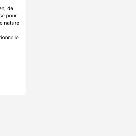
en, de
sé pour
de
nature
ionnelle