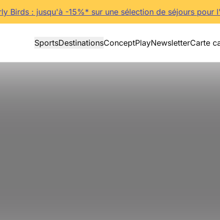
rly Birds : jusqu'à -15%* sur une sélection de séjours pour l
Sports
Destinations
Concept
Play
Newsletter
Carte c