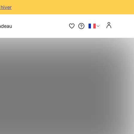
'hiver
adeau