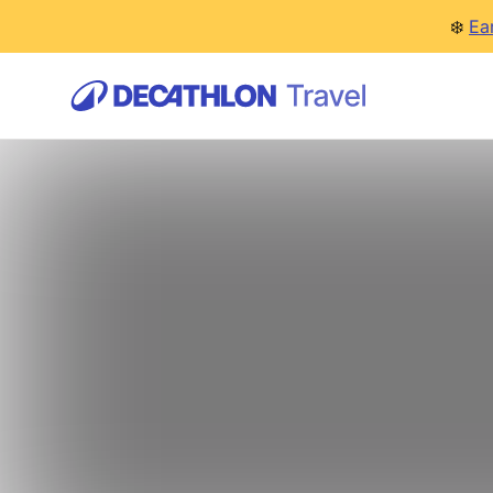
❄️
Ea