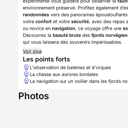
expérimenté vous guidera pour observer la
faun
environnement préservé. Profitez également d’e
randonnées
vers des panoramas époustouflants e
votre
confort
et votre
sécurité
, avec des repas
ou novice en
navigation
, ce voyage offre une
ex
Découvrez la
beauté brute
des
fjords norvégien
qui vous laissera des souvenirs impérissables.
Voir plus
Les points forts
L'observation de baleines et d'orques
La chasse aux aurores boréales
La navigation sur un voilier dans les fjords n
Photos