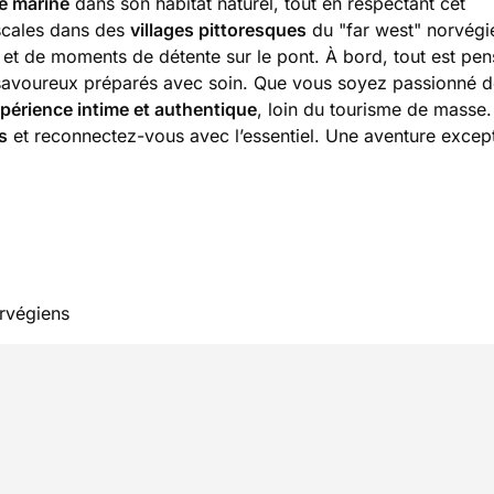
e marine
dans son habitat naturel, tout en respectant cet
scales dans des
villages pittoresques
du "far west" norvégi
t de moments de détente sur le pont. À bord, tout est pen
 savoureux préparés avec soin. Que vous soyez passionné 
périence intime et authentique
, loin du tourisme de masse.
s
et reconnectez-vous avec l’essentiel. Une aventure except
orvégiens