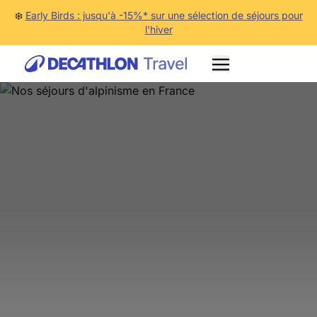
❄️
Early Birds : jusqu'à -15%* sur une sélection de séjours pour
l'hiver