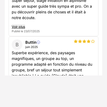
Super séjour, stage initiation en alpinisme
avec un super guide très sympa et pro. On a
pu découvrir pleins de choses et il était à
notre écoute.
Voir plus
Publié le 23/07/2025
Buttin
B
juin 2025
Superbe expérience, des paysages
magnifiques, un groupe au top, un
programme adapté en fonction du niveau du
groupe, bref un séjour tout simplement
inoubliable ! Le guide (Claude) était une
pointure, il a été génial et nous a appris
énormément ! On se surpasse énormément
pendant ce séjour, il est indispensable d’avoir
une excellente condition physique avant de
s’y inscrire ! De plus, il peut être judicieux de