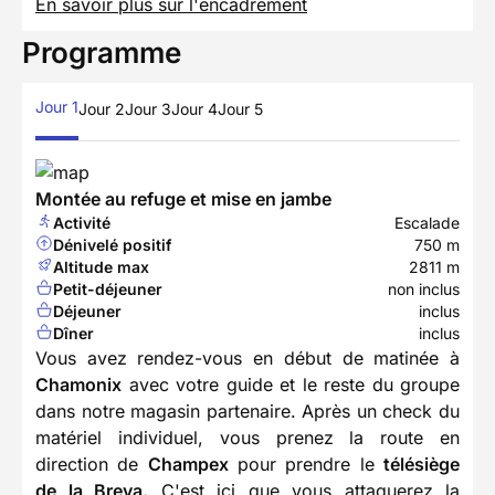
En savoir plus sur l'encadrement
Programme
Jour 1
Jour 2
Jour 3
Jour 4
Jour 5
Montée au refuge et mise en jambe
Activité
Escalade
Dénivelé positif
750 m
Altitude max
2811 m
Petit-déjeuner
non inclus
Déjeuner
inclus
Dîner
inclus
Vous avez rendez-vous en début de matinée à
Chamonix
avec votre guide et le reste du groupe
dans notre magasin partenaire. Après un check du
matériel individuel, vous prenez la route en
direction de
Champex
pour prendre le
télésiège
de la Breya.
C'est ici que vous attaquerez la