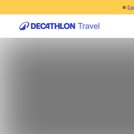
❄️
Ea