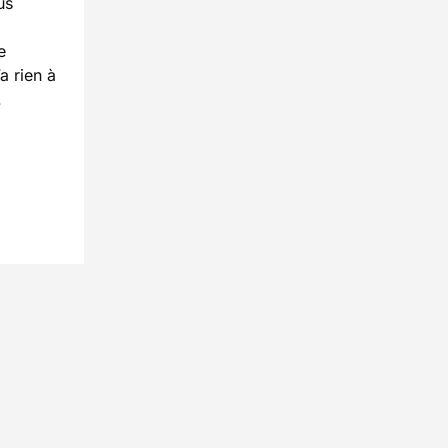
us
e
a rien à
.