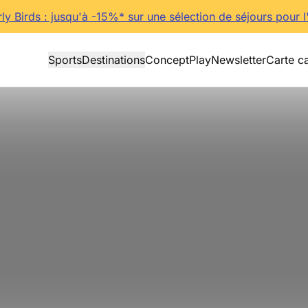
rly Birds : jusqu'à -15%* sur une sélection de séjours pour l
Sports
Destinations
Concept
Play
Newsletter
Carte c