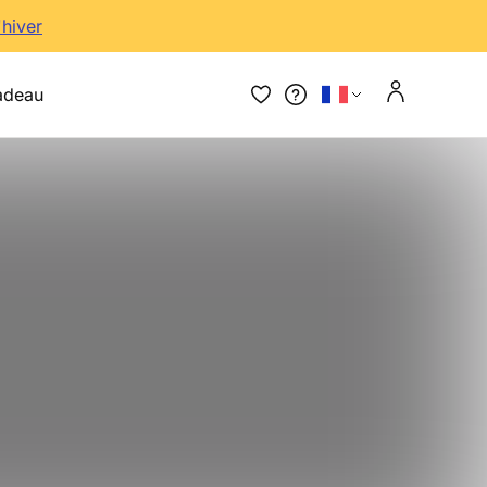
'hiver
adeau