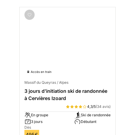
🚆 Accès en train
Massif du Queyras / Alpes
3 jours d'initiation ski de randonnée
à Cervières Izoard
4,3/5
(34 avis)
En groupe
Ski de randonnée
3 jours
Débutant
Dès
495€