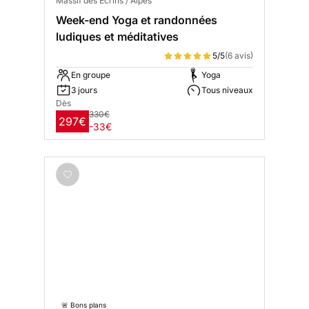
Massif des Écrins / Alpes
Week-end Yoga et randonnées
ludiques et méditatives
5/5
(6 avis)
En groupe
Yoga
3 jours
Tous niveaux
Dès
330€
297€
-33€
🚨 Bons plans