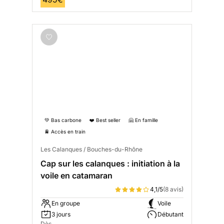
💚 Bas carbone
❤️ Best seller
🤗 En famille
🚆 Accès en train
Les Calanques / Bouches-du-Rhône
Cap sur les calanques : initiation à la
voile en catamaran
4,1/5
(8 avis)
En groupe
Voile
3 jours
Débutant
Dès