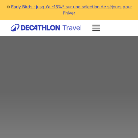
❄️
Early Birds : jusqu'à -15%* sur une sélection de séjours pour
l'hiver