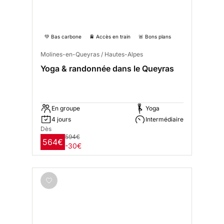
💚 Bas carbone
🚆 Accès en train
🚨 Bons plans
Molines-en-Queyras / Hautes-Alpes
Yoga & randonnée dans le Queyras
En groupe
Yoga
4 jours
Intermédiaire
Dès
594€
564€
-30€