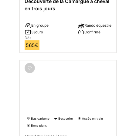
Découverte de la Camargue à cheval
en trois jours
En groupe
Rando équestre
3 jours
Confirmé
Dès
565€
💚 Bas carbone
❤️ Best seller
🚆 Accès en train
🚨 Bons plans