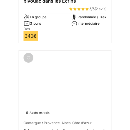
bivouac dans les Écrins
5/5
(2 avis)
En groupe
Randonnée / Trek
3 jours
Intermédiaire
Dès
340€
🚆 Accès en train
Camargue / Provence-Alpes-Côte d'Azur