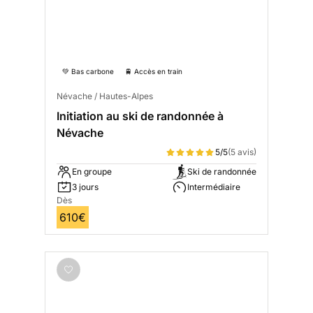
💚 Bas carbone
🚆 Accès en train
Névache / Hautes-Alpes
Initiation au ski de randonnée à
Névache
5/5
(5 avis)
En groupe
Ski de randonnée
3 jours
Intermédiaire
Dès
610€