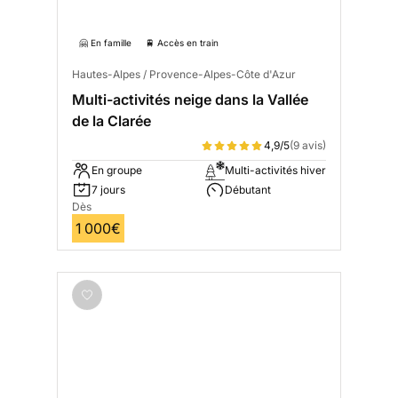
🤗 En famille
🚆 Accès en train
Hautes-Alpes / Provence-Alpes-Côte d'Azur
Multi-activités neige dans la Vallée
de la Clarée
4,9/5
(9 avis)
En groupe
Multi-activités hiver
7 jours
Débutant
Dès
1 000€