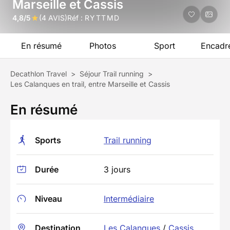
Marseille et Cassis
4,8/5
(4 AVIS)
Réf :
RYTTMD
En résumé
Photos
Sport
Encadr
Decathlon Travel
>
Séjour Trail running
>
Les Calanques en trail, entre Marseille et Cassis
En résumé
Sports
Trail running
Durée
3 jours
Niveau
Intermédiaire
Destination
Les Calanques
/
Cassis