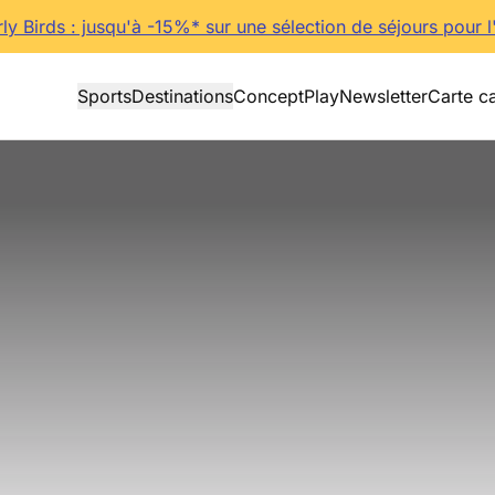
rly Birds : jusqu'à -15%* sur une sélection de séjours pour l
Sports
Destinations
Concept
Play
Newsletter
Carte c