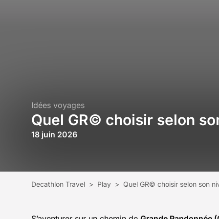
Idées voyages
Quel GR© choisir selon so
18 juin 2026
Decathlon Travel
>
Play
>
Quel GR© choisir selon son ni
S’aventurer sur un chemin de
Grande Randonnée 