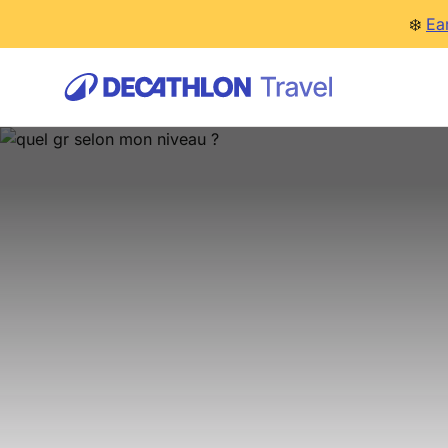
❄️
Ea