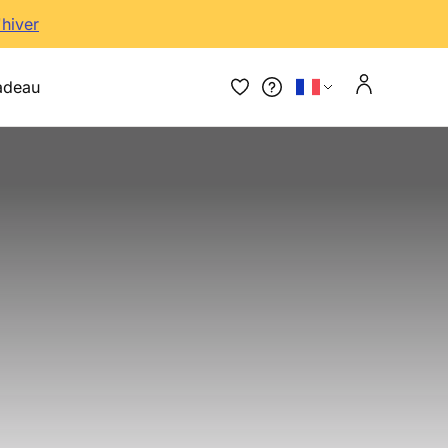
'hiver
adeau