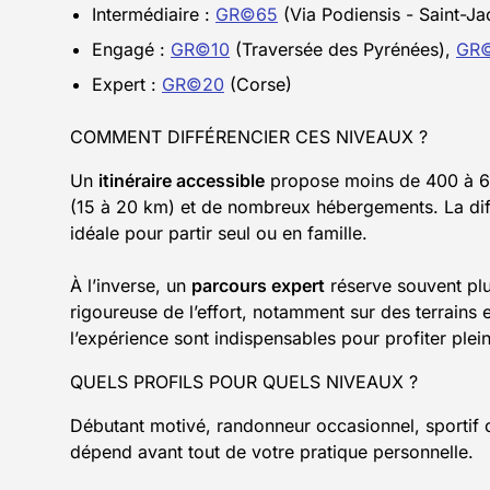
Intermédiaire :
GR©65
(Via Podiensis - Saint-J
Engagé :
GR©10
(Traversée des Pyrénées),
GR
Expert :
GR©20
(Corse)
COMMENT DIFFÉRENCIER CES NIVEAUX ?
Un
itinéraire accessible
propose moins de 400 à 600
(15 à 20 km) et de nombreux hébergements. La diffi
idéale pour partir seul ou en famille.
À l’inverse, un
parcours expert
réserve souvent plu
rigoureuse de l’effort, notamment sur des terrains 
l’expérience sont indispensables pour profiter ple
QUELS PROFILS POUR QUELS NIVEAUX ?
Débutant motivé, randonneur occasionnel, sportif 
dépend avant tout de votre pratique personnelle.