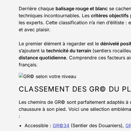
Derrière chaque
balisage rouge et blanc
se cachent
techniques incontournables. Les
critères objectifs
p
les experts. Cette classification n’a rien d’élitiste 
et avec plaisir.
Le premier élément à regarder est le
dénivelé posit
s’ajoutent la
technicité du terrain
(sentiers rocaille
distance quotidienne
. Comprendre ces facteurs aide
français.
CLASSEMENT DES GR© DU PL
Les chemins de GR© sont parfaitement adaptés à u
chaussure à son pied. Voici une sélection emblém
:
Accessible :
GR©34
(Sentier des Douaniers),
G