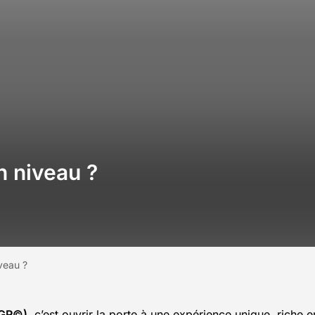
n niveau ?
veau ?
(GR©)
, c’est ouvrir la porte à une expérience unique, riche e