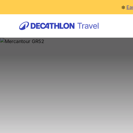
❄️
Ea