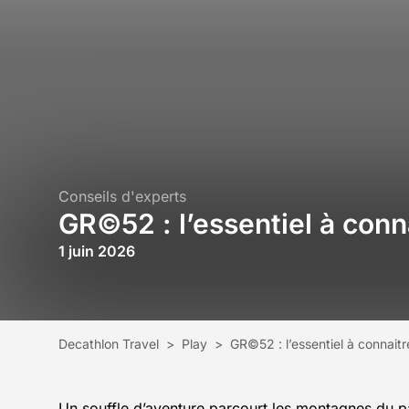
Conseils d'experts
GR©52 : l’essentiel à conn
1 juin 2026
Decathlon Travel
>
Play
>
GR©52 : l’essentiel à connait
Un souffle d’aventure parcourt les montagnes du p