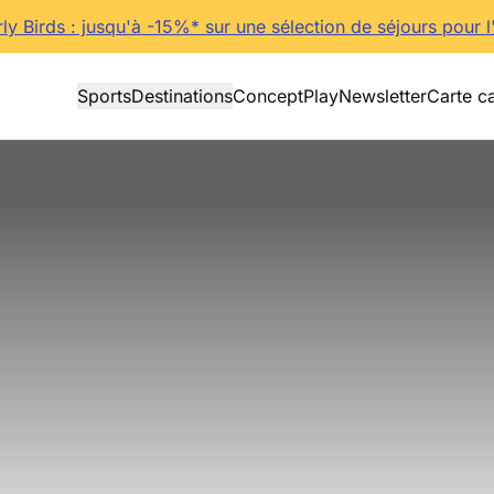
rly Birds : jusqu'à -15%* sur une sélection de séjours pour l
Sports
Destinations
Concept
Play
Newsletter
Carte c