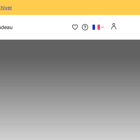
'hiver
adeau