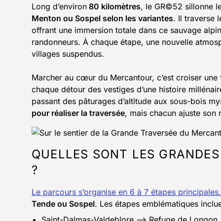
Long d’environ
80 kilomètres
, le GR©52 sillonne le
Menton ou Sospel selon les variantes
. Il traverse
offrant une immersion totale dans ce sauvage alpin 
randonneurs. À chaque étape, une nouvelle atmosph
villages suspendus.
Marcher au cœur du Mercantour, c’est croiser une fa
chaque détour des vestiges d’une histoire millénai
passant des pâturages d’altitude aux sous-bois my
pour réaliser la traversée
, mais chacun ajuste son 
QUELLES SONT LES GRANDES 
?
Le parcours s’organise en 6 à 7 étapes principales.
Tende ou Sospel
. Les étapes emblématiques inclue
Saint-Dalmas-Valdeblore –> Refuge de Longon