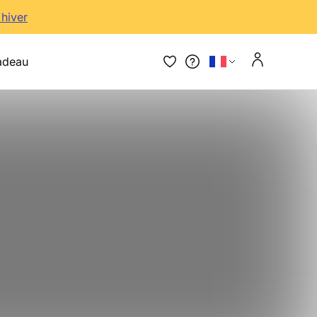
'hiver
adeau