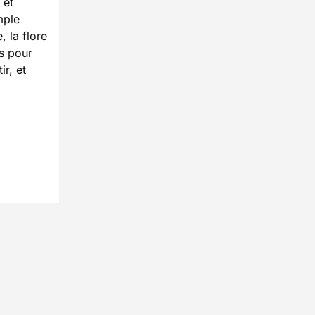
et
mple
 la flore
is pour
ir, et