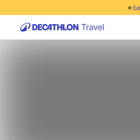
❄️
Ea