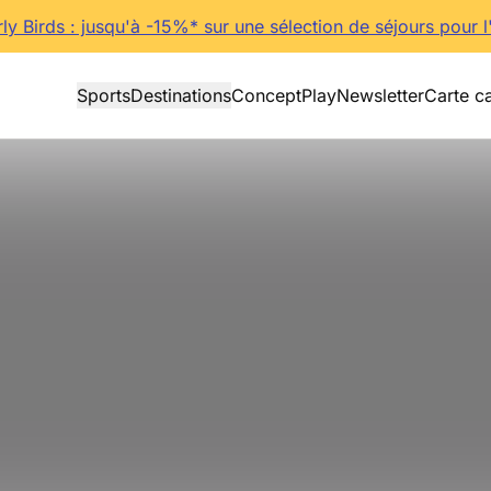
rly Birds : jusqu'à -15%* sur une sélection de séjours pour l
Sports
Destinations
Concept
Play
Newsletter
Carte c