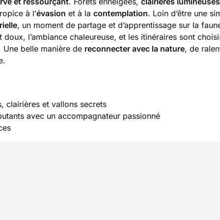
rvé et ressourçant
. Forêts enneigées,
clairières lumineuses
ropice à l’
évasion
et à la
contemplation
. Loin d’être une si
ielle
, un moment de partage et d’apprentissage sur la faune,
t doux, l’ambiance chaleureuse, et les itinéraires sont chois
. Une belle manière de
reconnecter avec la nature
, de ralent
e.
 clairières et vallons secrets
butants avec un accompagnateur passionné
ces