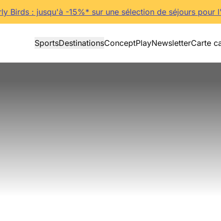
rly Birds : jusqu'à -15%* sur une sélection de séjours pour l
Sports
Destinations
Concept
Play
Newsletter
Carte c