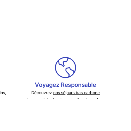
Voyagez Responsable
ins,
Découvrez
nos séjours bas carbone
et
nos projets
de séquestration de carbone