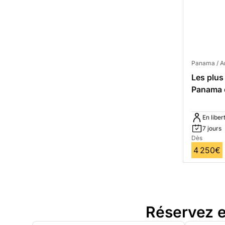
Panama / A
Les plus
Panama e
En liber
7 jours
Dès
4 250€
Réservez e