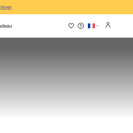
'hiver
adeau