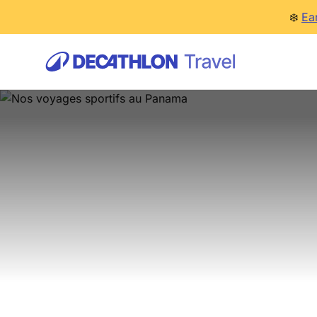
❄️
Ea