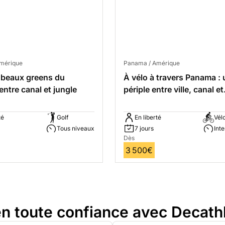
mérique
Panama / Amérique
 beaux greens du
À vélo à travers Panama : 
ntre canal et jungle
périple entre ville, canal et
cratères
té
Golf
En liberté
Vél
Tous niveaux
7 jours
Int
Dès
3 500€
n toute confiance avec Decath