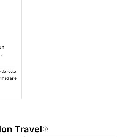
un
o de route
ermédiaire
lon Travel