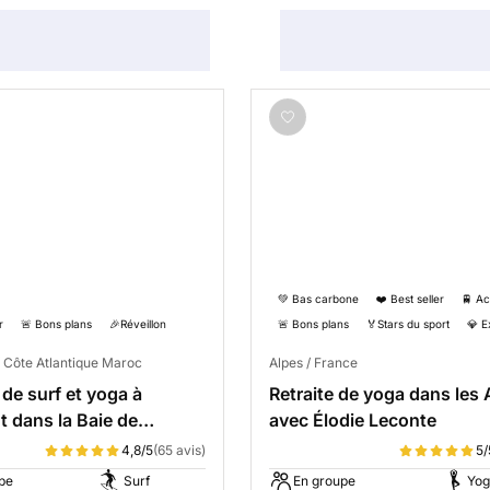
💚 Bas carbone
❤️ Best seller
🚆 Ac
r
🚨 Bons plans
🎉Réveillon
🚨 Bons plans
🏅Stars du sport
💎 E
 Côte Atlantique Maroc
Alpes / France
de surf et yoga à
Retraite de yoga dans les 
 dans la Baie de
avec Élodie Leconte
ut
4,8/5
(65 avis)
5/
pe
Surf
En groupe
Yog