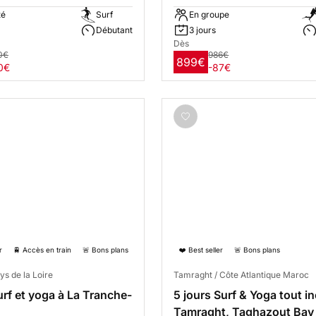
té
Surf
En groupe
Débutant
3 jours
Dès
0€
986€
899€
0€
-87€
r
🚆 Accès en train
🚨 Bons plans
❤️ Best seller
🚨 Bons plans
ys de la Loire
Tamraght / Côte Atlantique Maroc
urf et yoga à La Tranche-
5 jours Surf & Yoga tout in
Tamraght, Taghazout Bay