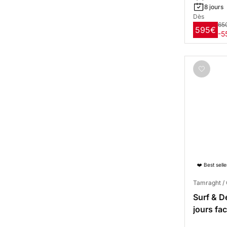
8 jours
Dès
65
595€
-5
❤️ Best selle
Tamraght / 
Surf & D
jours fa