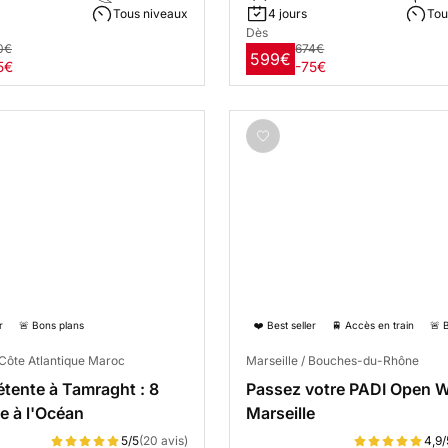
Tous niveaux
4 jours
Tou
Dès
0€
674€
599€
5€
-75€
r
🚨 Bons plans
❤️ Best seller
🚆 Accès en train
🚨 
Côte Atlantique Maroc
Marseille / Bouches-du-Rhône
étente à Tamraght : 8
Passez votre PADI Open W
ce à l'Océan
Marseille
5/5
(20 avis)
4,9/