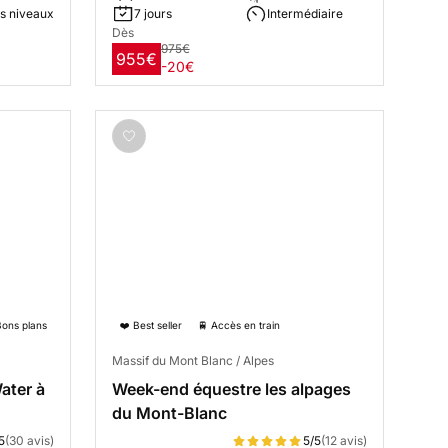
s niveaux
7 jours
Intermédiaire
Dès
975€
955€
-20€
Bons plans
❤️ Best seller
🚆 Accès en train
Massif du Mont Blanc / Alpes
ater à
Week-end équestre les alpages
du Mont-Blanc
5
(30 avis)
5/5
(12 avis)