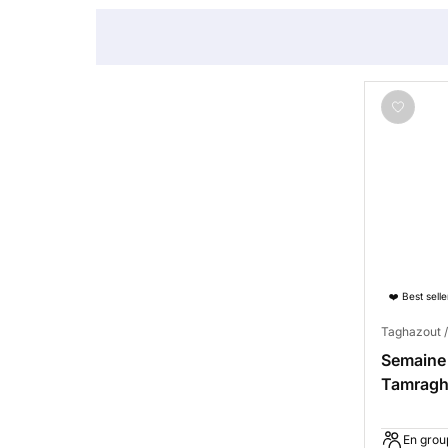
❤️ Best selle
Taghazout /
Semaine 
Tamraght
Taghazo
En grou