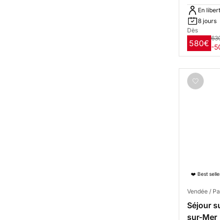
En liber
8 jours
Dès
63
580€
-5
❤️ Best selle
Vendée / Pa
Séjour s
sur-Mer