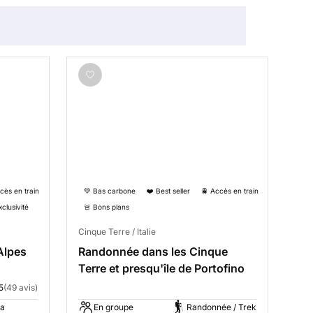
cès en train
💚 Bas carbone
❤️ Best seller
🚆 Accès en train
xclusivité
🚨 Bons plans
Cinque Terre / Italie
Alpes
Randonnée dans les Cinque
Terre et presqu'île de Portofino
5
(49 avis)
a
En groupe
Randonnée / Trek