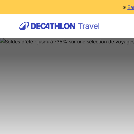
❄️
Ea