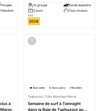
Plongée
En groupe
Rando équestre
Débutant
2 jours
Tous niveaux
Dès
360€
❤️ Best seller
🚨 Bons plans
🎉Réveillon
Taghazout / Côte Atlantique Maroc
clus à
Semaine de surf à Tamraght
 Maroc
dans la Baie de Taghazout au