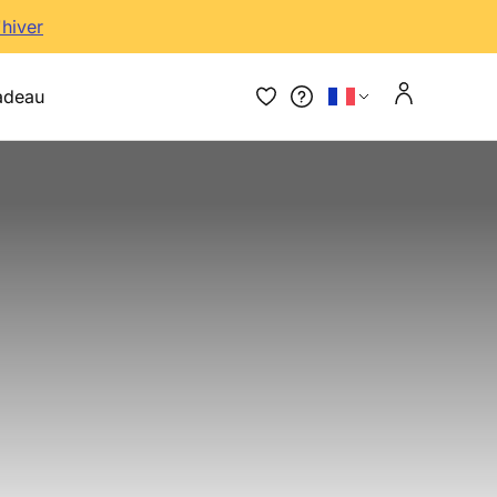
'hiver
adeau