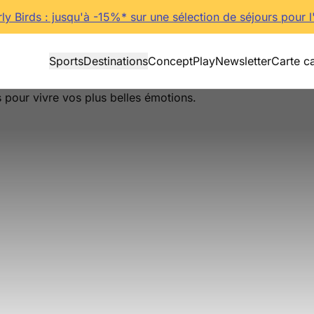
rly Birds : jusqu'à -15%* sur une sélection de séjours pour l
Sports
Destinations
Concept
Play
Newsletter
Carte c