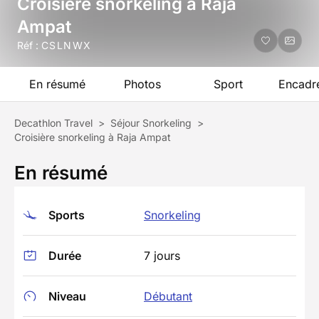
Croisière snorkeling à Raja
Ampat
Réf :
CSLNWX
En résumé
Photos
Sport
Encadr
Decathlon Travel
>
Séjour Snorkeling
>
Croisière snorkeling à Raja Ampat
En résumé
Sports
Snorkeling
Durée
7 jours
Niveau
Débutant