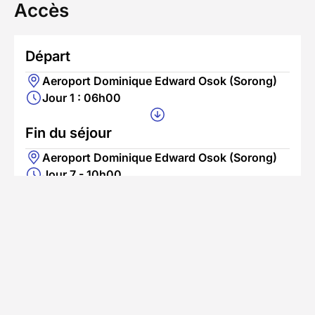
Accès
Départ
Aeroport Dominique Edward Osok (Sorong)
Jour 1 : 06h00
Fin du séjour
Aeroport Dominique Edward Osok (Sorong)
Jour 7 - 10h00
L'équipe local se tient à votre disposition pour
vous aider à organiser votre dernière journée en
fonction de vos horaires de vols (Guesthouse
etc).
En savoir plus
Se rendre au point de départ