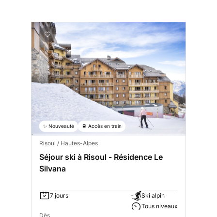
✨ Nouveauté
🚆 Accès en train
Risoul / Hautes-Alpes
Séjour ski à Risoul - Résidence Le
Silvana
7 jours
Ski alpin
Tous niveaux
Dès