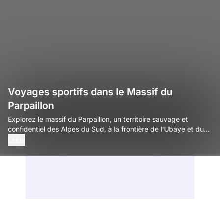
Voyages sportifs dans le Massif du
Parpaillon
Explorez le massif du Parpaillon, un territoire sauvage et
confidentiel des Alpes du Sud, à la frontière de l'Ubaye et du
Queyras. Défiez le mythique tunnel du Parpaillon lors d'un
Lire la
itinéraire engagé à VTT ou en gravel, randonnez à pied vers les
crêtes panoramiques et le col de la Pare, et profitez d'un décor
de haute montagne brut, loin des sentiers battus.