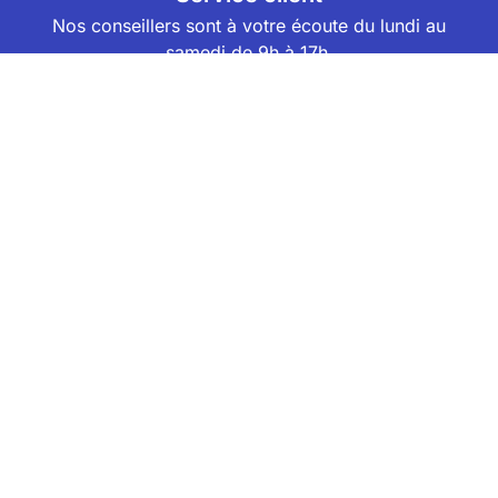
Nos conseillers sont à votre écoute du lundi au
samedi de 9h à 17h.
BESOIN D'AIDE ?
Newsletter
Abonnez-vous à notre newsletter et recevez un code
promo de -5% valable sur votre prochaine
réservation Decathlon Travel (jusqu'à 50€ de
réduction) !
JE M'INSCRIS