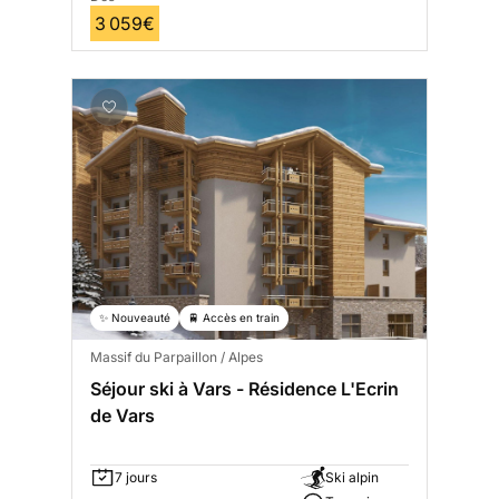
3 059€
✨ Nouveauté
🚆 Accès en train
Massif du Parpaillon / Alpes
Séjour ski à Vars - Résidence L'Ecrin
de Vars
7 jours
Ski alpin