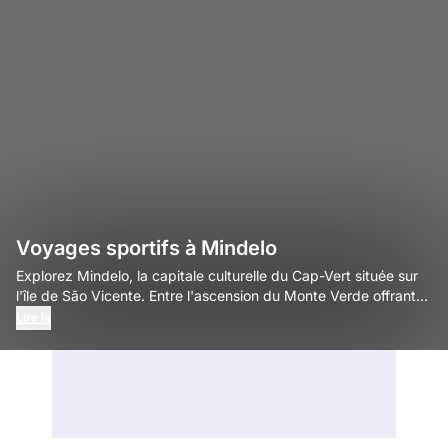
Voyages sportifs à Mindelo
Explorez Mindelo, la capitale culturelle du Cap-Vert située sur
l'île de São Vicente. Entre l'ascension du Monte Verde offrant
des panoramas uniques sur l'océan, les randonnées le long des
Lire la
côtes volcaniques sauvages et les traversées en ferry vers les
sentiers escarpés de Santo Antão, vivez une aventure rythmée
et authentique.