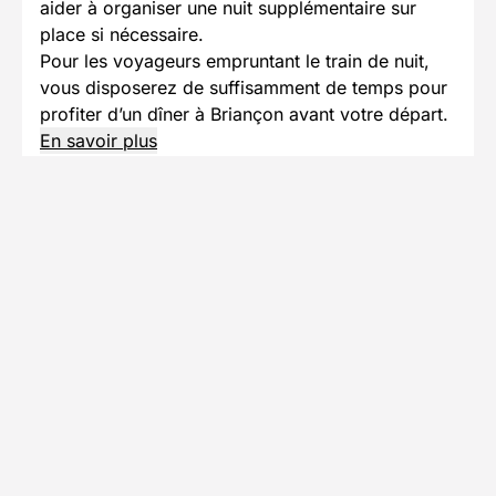
aider à organiser une nuit supplémentaire sur
place si nécessaire.
Pour les voyageurs empruntant le train de nuit,
vous disposerez de suffisamment de temps pour
profiter d’un dîner à Briançon avant votre départ.
En savoir plus
Se rendre au point de départ
Accès en train
Prendre le train jusqu'à Briançon
Briançon est facilement accessible en train
depuis plusieurs grandes villes françaises.
Depuis Paris, vous pouvez emprunter le train
de nuit direct Intercités reliant Paris-Austerlitz
à Briançon, une solution pratique permettant
de voyager pendant la nuit. Des liaisons en
journée sont également disponibles avec une