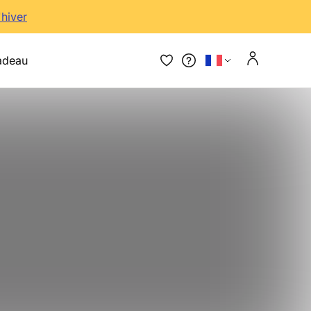
'hiver
adeau