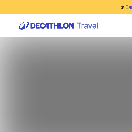
❄️
Ea