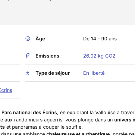
Âge
De 14 - 90 ans
Emissions
26.02 kg CO2
Type de séjour
En liberté
Écrins
 Parc national des Écrins
, en explorant la Vallouise à trave
ble aux randonneurs aguerris, vous plonge dans un
univers m
nts
et panoramas à couper le souffle.
, dans une ambiance
chaleureuse et authentique
, portée pa