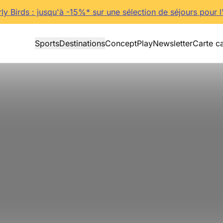
rly Birds : jusqu'à -15%* sur une sélection de séjours pour l
Sports
Destinations
Concept
Play
Newsletter
Carte c