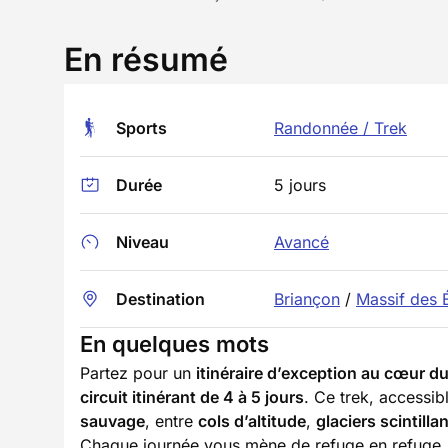
En résumé
Sports
Randonnée / Trek
Durée
5 jours
Niveau
Avancé
Destination
Briançon
/
Massif des 
En quelques mots
Partez pour un
itinéraire d’exception au cœur du
circuit itinérant de 4 à 5 jours
. Ce trek, accessi
sauvage
, entre
cols d’altitude
,
glaciers scintilla
Chaque journée vous mène de refuge en refuge