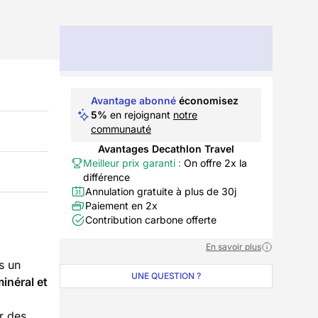
Avantage abonné
économisez
5%
en rejoignant
notre
communauté
Avantages Decathlon Travel
Meilleur prix garanti :
On offre 2x la
différence
Annulation gratuite à plus de 30j
Paiement en 2x
Contribution carbone offerte
En savoir plus
rs un
UNE QUESTION ?
inéral et
r des