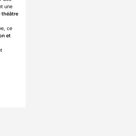
nt une
e théâtre
ée, ce
on et
t