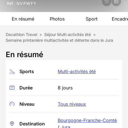
Réf :
NVPWFY
En résumé
Photos
Sport
Encadr
Decathlon Travel
>
Séjour Multi-activités été
>
Semaine printanière multiactivités et détente dans le Jura
En résumé
Sports
Multi-activités été
Durée
8 jours
Niveau
Tous niveaux
Bourgogne-Franche-Comté
Destination
/
Jura