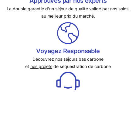
Approuvés par nos experts
La double garantie d'un séjour de qualité validé par nos soins,
au
meilleur prix du marché.
Voyagez Responsable
Découvrez
nos séjours bas carbone
et
nos projets
de séquestration de carbone
Service client en France
Disponible du lundi au samedi de 9h à 17h
par chat, email ou téléphone
.