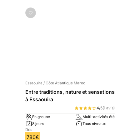
Essaouira / Côte Atlantique Maroc
Entre traditions, nature et sensations
à Essaouira
4/5
(1 avis)
En groupe
Multi-activités été
8 jours
Tous niveaux
Dès
780€