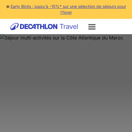
❄️
Early Birds : jusqu'à -15%* sur une sélection de séjours pour
l'hiver