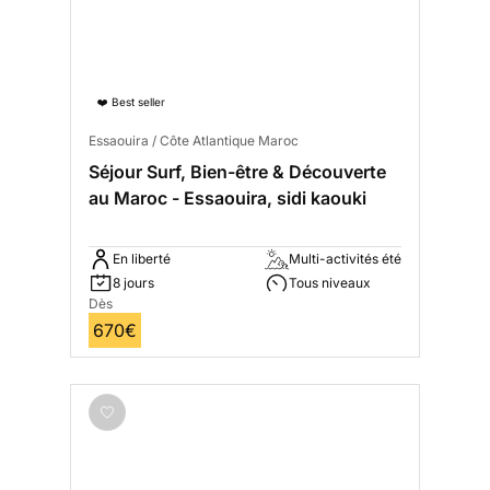
❤️ Best seller
Essaouira / Côte Atlantique Maroc
Séjour Surf, Bien-être & Découverte
au Maroc - Essaouira, sidi kaouki
En liberté
Multi-activités été
8 jours
Tous niveaux
Dès
670€