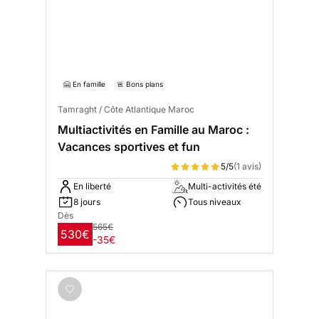
🤗 En famille
🚨 Bons plans
Tamraght / Côte Atlantique Maroc
Multiactivités en Famille au Maroc :
Vacances sportives et fun
5/5
(1 avis)
En liberté
Multi-activités été
8 jours
Tous niveaux
Dès
565€
530€
-35€