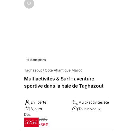
🚨 Bons plans
Taghazout / Côte Atlantique Maroc
Multiactivités & Surf : aventure
sportive dans la baie de Taghazout
En liberté
Multi-activités été
8 jours
Tous niveaux
Dès
560€
525€
-35€