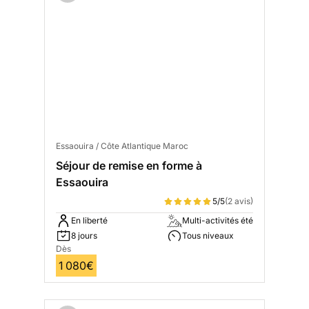
Essaouira / Côte Atlantique Maroc
Séjour de remise en forme à
Essaouira
5/5
(2 avis)
En liberté
Multi-activités été
8 jours
Tous niveaux
Dès
1 080€