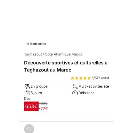
🚨 Bons plans
Taghazout / Côte Atlantique Maroc
Découverte sportives et culturelles à
Taghazout au Maroc
5/5
(3 avis)
En groupe
Multi-activités été
8 jours
Débutant
Dès
730€
653€
-77€