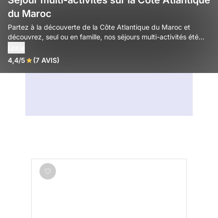
Séjour multi-activités sur la Côte Atlantique
du Maroc
Partez à la découverte de la Côte Atlantique du Maroc et
découvrez, seul ou en famille, nos séjours multi-activités été
pour un moment inoubliable.
Lire la
4,4/5
(7 AVIS)