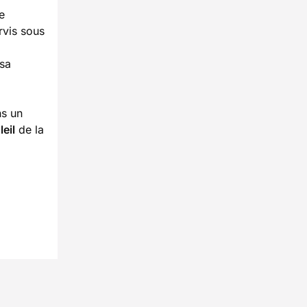
e
rvis sous
 sa
ns un
eil
de la