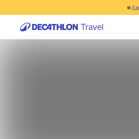
❄️
Ea