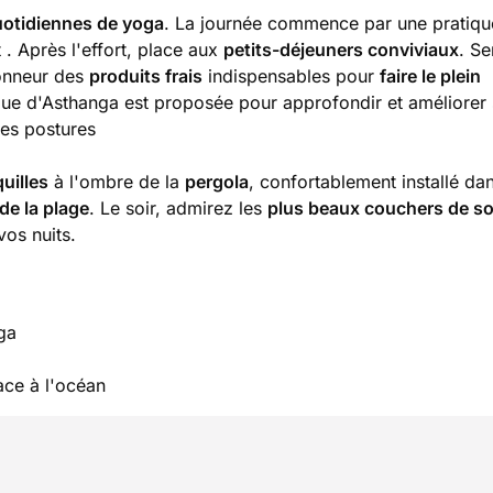
uotidiennes de yoga
. La journée commence par une pratiqu
. Après l'effort, place aux
petits-déjeuners conviviaux
. Se
'honneur des
produits frais
indispensables pour
faire le plein
tique d'Asthanga est proposée pour approfondir et améliorer
nes postures
uilles
à l'ombre de la
pergola
, confortablement installé da
de la plage
. Le soir, admirez les
plus beaux couchers de sol
os nuits.
ga
ace à l'océan