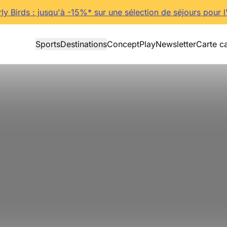
rly Birds : jusqu'à -15%* sur une sélection de séjours pour l
Sports
Destinations
Concept
Play
Newsletter
Carte c