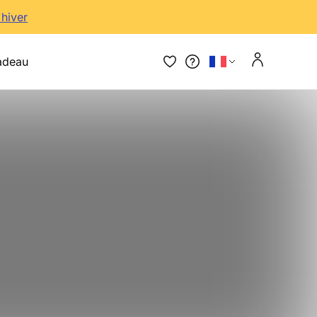
'hiver
adeau