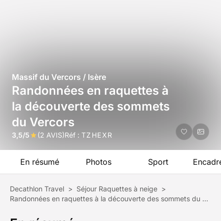
Massif du Vercors / Isère
Randonnées en raquettes à
la découverte des sommets
du Vercors
3,5/5
(2 AVIS)
Réf :
TZHEXR
En résumé
Photos
Sport
Encadr
Decathlon Travel
>
Séjour Raquettes à neige
>
Randonnées en raquettes à la découverte des sommets du Vercors