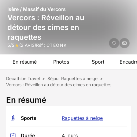
Isère / Massif du Vercors
Vercors : Réveillon au
détour des cimes en
raquettes
5/5
(2 AVIS)
Réf :
CTEONK
En résumé
Photos
Sport
Encadr
Decathlon Travel
>
Séjour Raquettes à neige
>
Vercors : Réveillon au détour des cimes en raquettes
En résumé
Sports
Raquettes à neige
Durée
4 jours