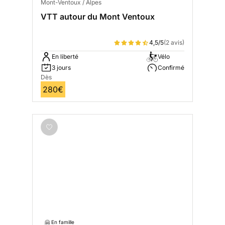
Mont-Ventoux / Alpes
VTT autour du Mont Ventoux
4,5/5
(2 avis)
En liberté
Vélo
3 jours
Confirmé
Dès
280€
🤗 En famille