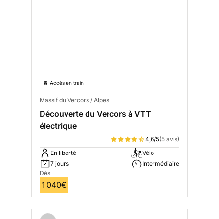
🚆 Accès en train
Massif du Vercors / Alpes
Découverte du Vercors à VTT
électrique
4,6/5
(5 avis)
En liberté
Vélo
7 jours
Intermédiaire
Dès
1 040€