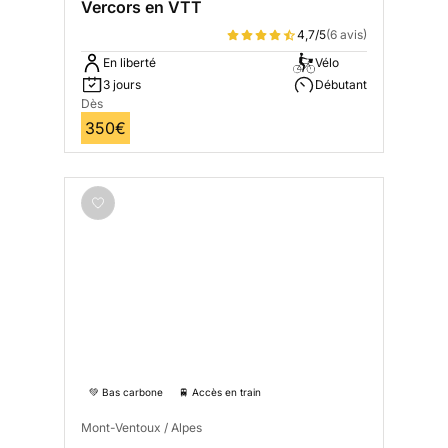
Vercors en VTT
4,7/5
(6 avis)
En liberté
Vélo
3 jours
Débutant
Dès
350€
💚 Bas carbone
🚆 Accès en train
Mont-Ventoux / Alpes