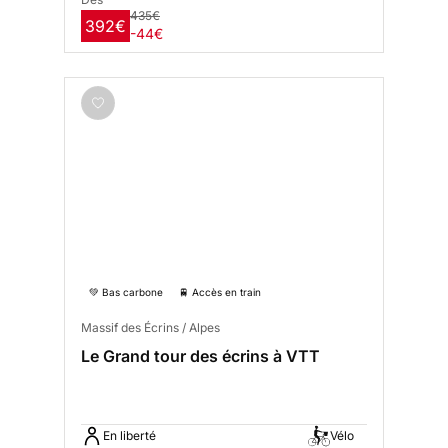
435€
392€
-44€
💚 Bas carbone
🚆 Accès en train
Massif des Écrins / Alpes
Le Grand tour des écrins à VTT
En liberté
Vélo