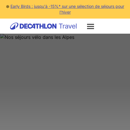
❄️
Early Birds : jusqu'à -15%* sur une sélection de séjours pour
l'hiver