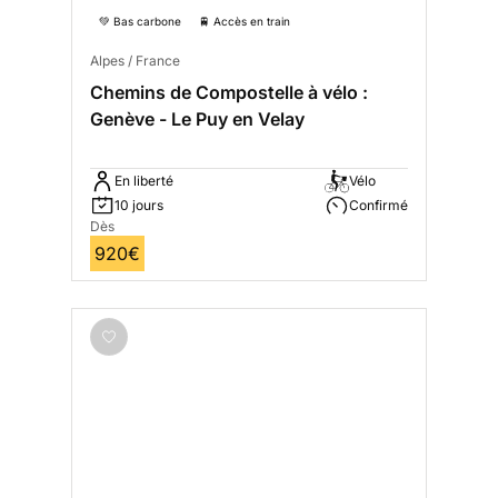
💚 Bas carbone
🚆 Accès en train
Alpes / France
Chemins de Compostelle à vélo :
Genève - Le Puy en Velay
En liberté
Vélo
10 jours
Confirmé
Dès
920€