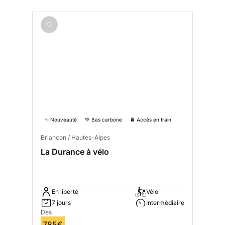
✨ Nouveauté
💚 Bas carbone
🚆 Accès en train
Briançon / Hautes-Alpes
La Durance à vélo
En liberté
Vélo
7 jours
Intermédiaire
Dès
785€