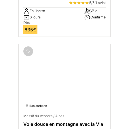
5/5
(1 avis)
En liberté
Vélo
6 jours
Confirmé
Dès
635€
💚 Bas carbone
Massif du Vercors / Alpes
Voie douce en montagne avec la Via