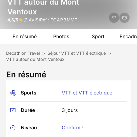
VTT autour du Mont
Ventoux
4,5/5
(2 AVIS)
Réf :
FCAP3MVT
En résumé
Photos
Sport
Encadr
Decathlon Travel
>
Séjour VTT et VTT électrique
>
VTT autour du Mont Ventoux
En résumé
Sports
VTT et VTT électrique
Durée
3 jours
Niveau
Confirmé