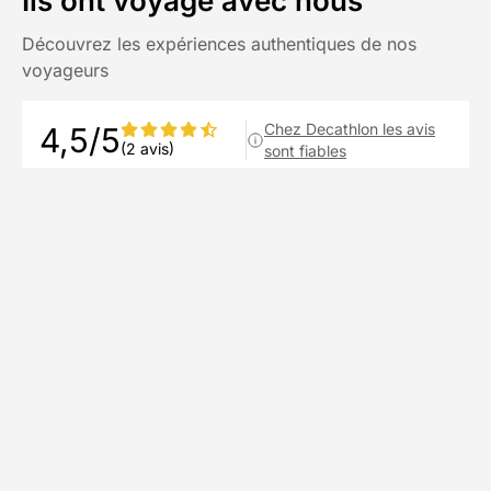
Ils ont voyagé avec nous
Découvrez les expériences authentiques de nos
voyageurs
Chez Decathlon les avis
4,5/5
(2 avis)
sont fiables
Avis affichés par ordre antéchronologique
NATHALIE
N
juin 2025
Très bonne expérience. Superbe chambre
d’hôte. Juste une remarque : les traces GPS
de la randonnée des dentelles de Montmirail
mériteraient d’être revues, en effet beaucoup
trop de passages où l’on doit descendre du
vélo et même à pied c’est compliqué et c’est
pas top pour l’érosion
Voir plus