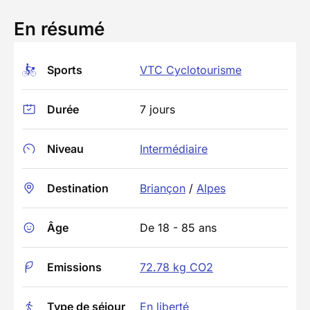
En résumé
Sports
VTC Cyclotourisme
Durée
7 jours
Niveau
Intermédiaire
Destination
Briançon
/
Alpes
Âge
De 18 - 85 ans
Emissions
72.78 kg CO2
Type de séjour
En liberté