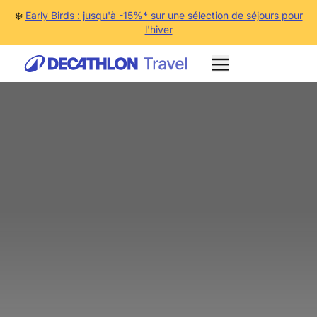
❄️
Early Birds : jusqu'à -15%* sur une sélection de séjours pour
l'hiver