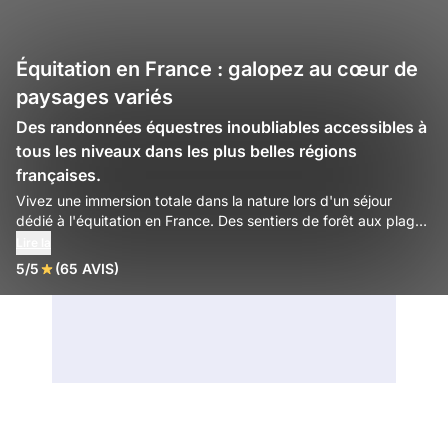
Équitation en France : galopez au cœur de
paysages variés
Des randonnées équestres inoubliables accessibles à
tous les niveaux dans les plus belles régions
françaises.
Vivez une immersion totale dans la nature lors d'un séjour
dédié à l'équitation en France. Des sentiers de forêt aux plages
sauvages, parcourez l'Hexagone au rythme de votre cheval
Lire la
pour un dépaysement garanti, quel que soit votre niveau de
5/5
(65 AVIS)
pratique.